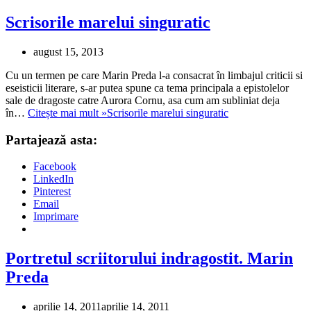
Scrisorile marelui singuratic
august 15, 2013
Cu un termen pe care Marin Preda l-a consacrat în limbajul criticii si
eseisticii literare, s-ar putea spune ca tema principala a epistolelor
sale de dragoste catre Aurora Cornu, asa cum am subliniat deja
în…
Citește mai mult »
Scrisorile marelui singuratic
Partajează asta:
Facebook
LinkedIn
Pinterest
Email
Imprimare
Portretul scriitorului indragostit. Marin
Preda
aprilie 14, 2011
aprilie 14, 2011