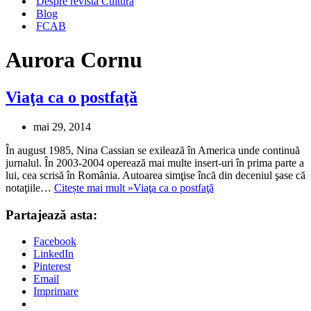
Despre revista Cultura
Blog
FCAB
Aurora Cornu
Viaţa ca o postfaţă
mai 29, 2014
În august 1985, Nina Cassian se exilează în America unde continuă
jurnalul. În 2003-2004 operează mai multe insert-uri în prima parte a
lui, cea scrisă în România. Autoarea simţise încă din deceniul şase că
notaţiile…
Citește mai mult »
Viaţa ca o postfaţă
Partajează asta:
Facebook
LinkedIn
Pinterest
Email
Imprimare