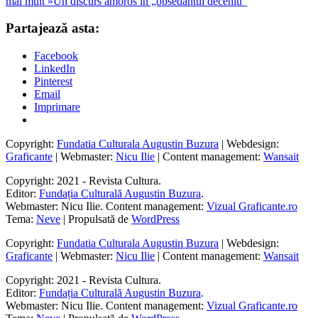
mai mult »
Un discurs amoros în „obsedantul deceniu“
Partajează asta:
Facebook
LinkedIn
Pinterest
Email
Imprimare
Copyright:
Fundatia Culturala Augustin Buzura
| Webdesign:
Graficante
| Webmaster:
Nicu Ilie
| Content management:
Wansait
Copyright: 2021 - Revista Cultura.
Editor:
Fundația Culturală Augustin Buzura
.
Webmaster: Nicu Ilie. Content management:
Vizual Graficante.ro
Tema:
Neve
| Propulsată de
WordPress
Copyright:
Fundatia Culturala Augustin Buzura
| Webdesign:
Graficante
| Webmaster:
Nicu Ilie
| Content management:
Wansait
Copyright: 2021 - Revista Cultura.
Editor:
Fundația Culturală Augustin Buzura
.
Webmaster: Nicu Ilie. Content management:
Vizual Graficante.ro