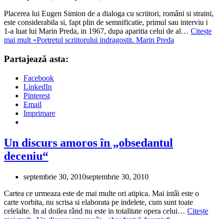
Placerea lui Eugen Simion de a dialoga cu scriitori, români si straini,
este considerabila si, fapt plin de semnificatie, primul sau interviu i
1-a luat lui Marin Preda, in 1967, dupa aparitia celui de al…
Citește
mai mult »
Portretul scriitorului indragostit. Marin Preda
Partajează asta:
Facebook
LinkedIn
Pinterest
Email
Imprimare
Un discurs amoros în „obsedantul
deceniu“
septembrie 30, 2010
septembrie 30, 2010
Cartea ce urmeaza este de mai multe ori atipica. Mai intâi este o
carte vorbita, nu scrisa si elaborata pe indelete, cum sunt toate
celelalte. In al doilea rând nu este in totalitate opera celui…
Citește