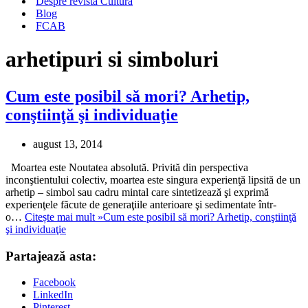
Despre revista Cultura
Blog
FCAB
arhetipuri si simboluri
Cum este posibil să mori? Arhetip,
conştiinţă şi individuaţie
august 13, 2014
Moartea este Noutatea absolută. Privită din perspectiva
inconştientului colectiv, moartea este singura experienţă lipsită de un
arhetip – simbol sau cadru mintal care sintetizează şi exprimă
experienţele făcute de generaţiile anterioare şi sedimentate într-
o…
Citește mai mult »
Cum este posibil să mori? Arhetip, conştiinţă
şi individuaţie
Partajează asta:
Facebook
LinkedIn
Pinterest