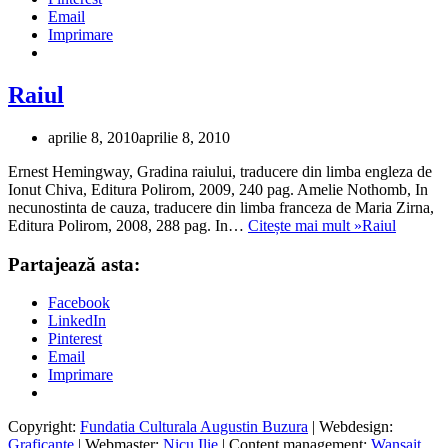
Email
Imprimare
Raiul
aprilie 8, 2010
aprilie 8, 2010
Ernest Hemingway, Gradina raiului, traducere din limba engleza de
Ionut Chiva, Editura Polirom, 2009, 240 pag. Amelie Nothomb, In
necunostinta de cauza, traducere din limba franceza de Maria Zirna,
Editura Polirom, 2008, 288 pag. In…
Citește mai mult »
Raiul
Partajează asta:
Facebook
LinkedIn
Pinterest
Email
Imprimare
Copyright:
Fundatia Culturala Augustin Buzura
| Webdesign:
Graficante
| Webmaster:
Nicu Ilie
| Content management:
Wansait