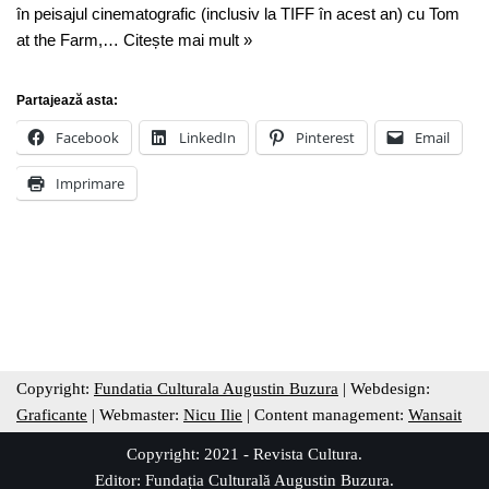
în peisajul cinematografic (inclusiv la TIFF în acest an) cu Tom
at the Farm,…
Citește mai mult »
Partajează asta:
Facebook
LinkedIn
Pinterest
Email
Imprimare
Copyright:
Fundatia Culturala Augustin Buzura
| Webdesign:
Graficante
| Webmaster:
Nicu Ilie
| Content management:
Wansait
Copyright: 2021 - Revista Cultura.
Editor:
Fundația Culturală Augustin Buzura
.