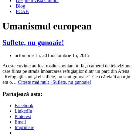
Despre revista Cultura
Blog
FCAB
Umanismul european
Suflete, nu gunoaie!
octombrie 15, 2015
octombrie 15, 2015
Aceste cuvinte au fost rostite spontan, în faţa camerei de televiziune
care filma pe stradă îmbarcarea refugiaţilor dintr-un parc din Atena.
„Refugiaţii sunt şi ei suflete, nu sunt gunoaie“. Cea căreia îi aparţin
era o…
Citește mai mult »
Suflete, nu gunoaie!
Partajează asta:
Facebook
LinkedIn
Pinterest
Email
Imprimare