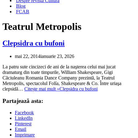
Despre revista Cultura
Blog
FCAB
Teatrul Metropolis
Clepsidra cu bufoni
mai 22, 2014
ianuarie 23, 2026
La patru sute cincizeci de ani de la naşterea celui mai jucat
dramaturg din toate timpurile, William Shakespeare, Gigi
Căciuleanu Romania Dance Company prezintă, la Teatrul
Metropolis, spectacolul Folía, Shakespeare & Co. Între uriaşa
clepsidă…
Citește mai mult »
Clepsidra cu bufoni
Partajează asta:
Facebook
LinkedIn
Pinterest
Email
Imprimare