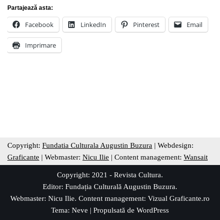
Partajează asta:
Facebook
LinkedIn
Pinterest
Email
Imprimare
Copyright:
Fundatia Culturala Augustin Buzura
| Webdesign:
Graficante
| Webmaster:
Nicu Ilie
| Content management:
Wansait
Copyright: 2021 - Revista Cultura.
Editor:
Fundația Culturală Augustin Buzura
.
Webmaster: Nicu Ilie. Content management:
Vizual Graficante.ro
Tema:
Neve
| Propulsată de
WordPress