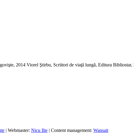
rgovişte, 2014 Viorel Ştirbu, Scriitori de viaţă lungă, Editura Bibliosta
nte
| Webmaster:
Nicu Ilie
| Content management:
Wansait