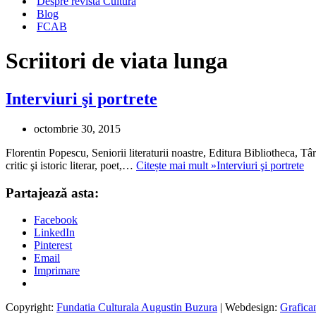
Despre revista Cultura
Blog
FCAB
Scriitori de viata lunga
Interviuri şi portrete
octombrie 30, 2015
Florentin Popescu, Seniorii literaturii noastre, Editura Bibliotheca, Tâ
critic şi istoric literar, poet,…
Citește mai mult »
Interviuri şi portrete
Partajează asta:
Facebook
LinkedIn
Pinterest
Email
Imprimare
Copyright:
Fundatia Culturala Augustin Buzura
| Webdesign:
Grafica