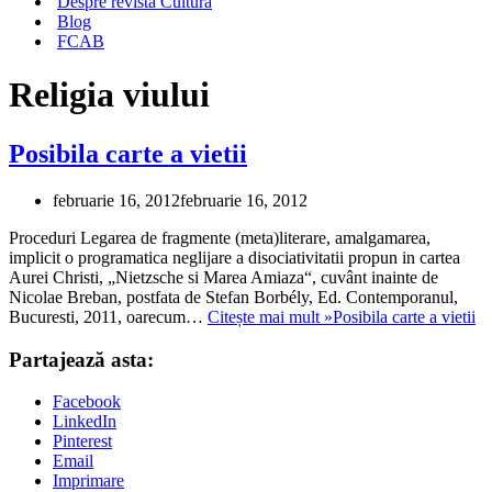
Despre revista Cultura
Blog
FCAB
Religia viului
Posibila carte a vietii
februarie 16, 2012
februarie 16, 2012
Proceduri Legarea de fragmente (meta)literare, amalgamarea,
implicit o programatica neglijare a disociativitatii propun in cartea
Aurei Christi, „Nietzsche si Marea Amiaza“, cuvânt inainte de
Nicolae Breban, postfata de Stefan Borbély, Ed. Contemporanul,
Bucuresti, 2011, oarecum…
Citește mai mult »
Posibila carte a vietii
Partajează asta:
Facebook
LinkedIn
Pinterest
Email
Imprimare