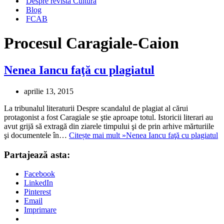
Despre revista Cultura
Blog
FCAB
Procesul Caragiale-Caion
Nenea Iancu faţă cu plagiatul
aprilie 13, 2015
La tribunalul literaturii Despre scandalul de plagiat al cărui
protagonist a fost Caragiale se ştie aproape totul. Istoricii literari au
avut grijă să extragă din ziarele timpului şi de prin arhive mărturiile
şi documentele în…
Citește mai mult »
Nenea Iancu faţă cu plagiatul
Partajează asta:
Facebook
LinkedIn
Pinterest
Email
Imprimare