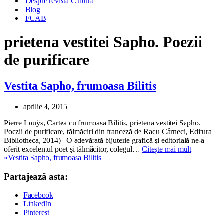
Despre revista Cultura
Blog
FCAB
prietena vestitei Sapho. Poezii
de purificare
Vestita Sapho, frumoasa Bilitis
aprilie 4, 2015
Pierre Louÿs, Cartea cu frumoasa Bilitis, prietena vestitei Sapho.
Poezii de purificare, tălmăciri din franceză de Radu Cârneci, Editura
Bibliotheca, 2014) O adevărată bijuterie grafică şi editorială ne-a
oferit excelentul poet şi tălmăcitor, colegul…
Citește mai mult
»
Vestita Sapho, frumoasa Bilitis
Partajează asta:
Facebook
LinkedIn
Pinterest