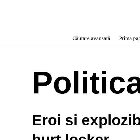
Sari
la
conținut
Căutare avansată
Prima pa
Politic
Eroi si explozib
hurt locker