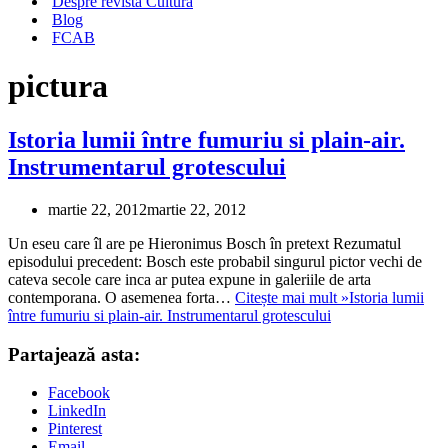
Despre revista Cultura
Blog
FCAB
pictura
Istoria lumii între fumuriu si plain-air.
Instrumentarul grotescului
martie 22, 2012
martie 22, 2012
Un eseu care îl are pe Hieronimus Bosch în pretext Rezumatul
episodului precedent: Bosch este probabil singurul pictor vechi de
cateva secole care inca ar putea expune in galeriile de arta
contemporana. O asemenea forta…
Citește mai mult »
Istoria lumii
între fumuriu si plain-air. Instrumentarul grotescului
Partajează asta:
Facebook
LinkedIn
Pinterest
Email