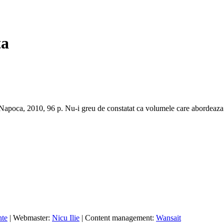
ta
apoca, 2010, 96 p. Nu-i greu de constatat ca volumele care abordeaza a
nte
| Webmaster:
Nicu Ilie
| Content management:
Wansait