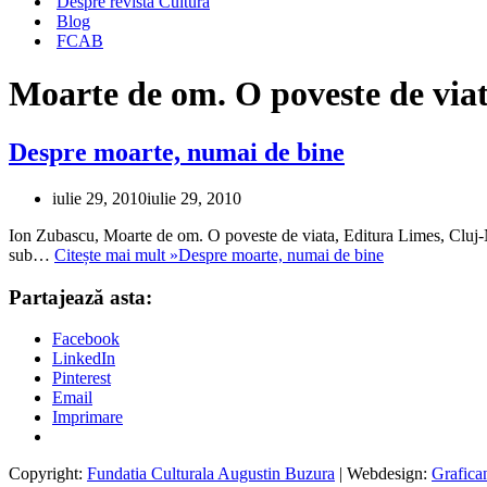
Despre revista Cultura
Blog
FCAB
Moarte de om. O poveste de via
Despre moarte, numai de bine
iulie 29, 2010
iulie 29, 2010
Ion Zubascu, Moarte de om. O poveste de viata, Editura Limes, Cluj-N
sub…
Citește mai mult »
Despre moarte, numai de bine
Partajează asta:
Facebook
LinkedIn
Pinterest
Email
Imprimare
Copyright:
Fundatia Culturala Augustin Buzura
| Webdesign:
Grafica