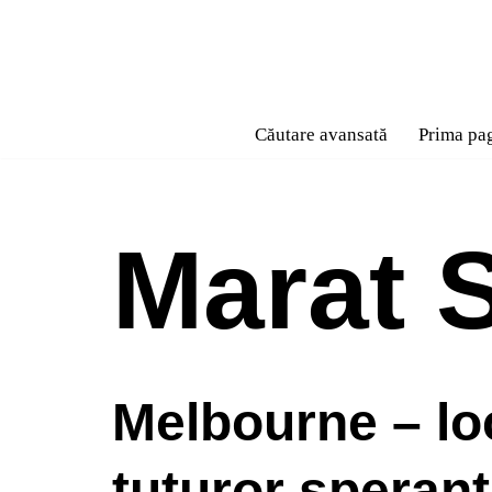
Sari
la
conținut
Căutare avansată
Prima pa
Marat S
Melbourne – lo
tuturor sperant