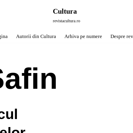
Cultura
revistacultura.ro
gina
Autorii din Cultura
Arhiva pe numere
Despre rev
afin
cul
elor