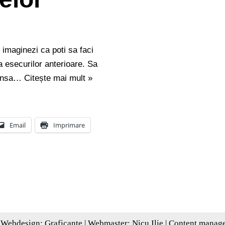
i imaginezi ca poti sa faci
ea esecurilor anterioare. Sa
 sansa…
Citește mai mult »
Email
Imprimare
 Webdesign:
Graficante
| Webmaster:
Nicu Ilie
| Content manag