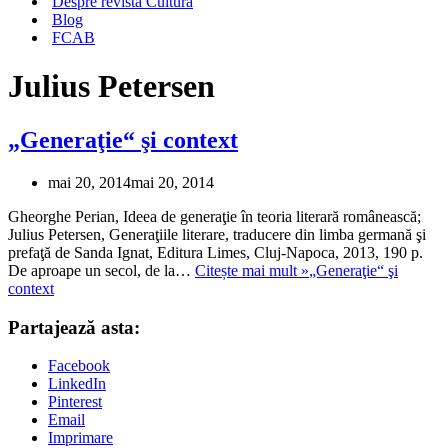
Despre revista Cultura
Blog
FCAB
Julius Petersen
„Generaţie“ şi context
mai 20, 2014
mai 20, 2014
Gheorghe Perian, Ideea de generaţie în teoria literară românească;
Julius Petersen, Generaţiile literare, traducere din limba germană şi
prefaţă de Sanda Ignat, Editura Limes, Cluj-Napoca, 2013, 190 p.
De aproape un secol, de la…
Citește mai mult »
„Generaţie“ şi
context
Partajează asta:
Facebook
LinkedIn
Pinterest
Email
Imprimare