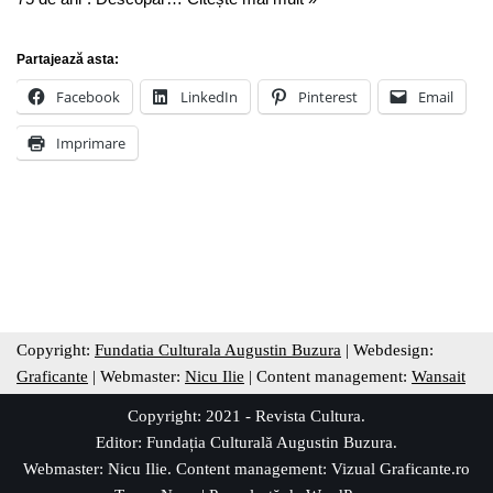
Partajează asta:
Facebook
LinkedIn
Pinterest
Email
Imprimare
Copyright:
Fundatia Culturala Augustin Buzura
| Webdesign:
Graficante
| Webmaster:
Nicu Ilie
| Content management:
Wansait
Copyright: 2021 - Revista Cultura.
Editor:
Fundația Culturală Augustin Buzura
.
Webmaster: Nicu Ilie. Content management:
Vizual Graficante.ro