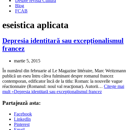
Despre revista Cultura
Blog
FCAB
eseistica aplicata
Depresia identitară sau excepţionalismul
francez
martie 5, 2015
În numărul din februarie al Le Magazine littéraire, Marc Weitzmann
publică un eseu întru câtva fulminant despre romanul francez
contemporan, edificator încă de la titlu: Roman: la nouvelle vague
réactionnaire (Romanul: noul val reacţionar). Autorii…
Citește mai
mult »
Depresia identitară sau excepţionalismul francez
Partajează asta:
Facebook
LinkedIn
Pinterest
Email