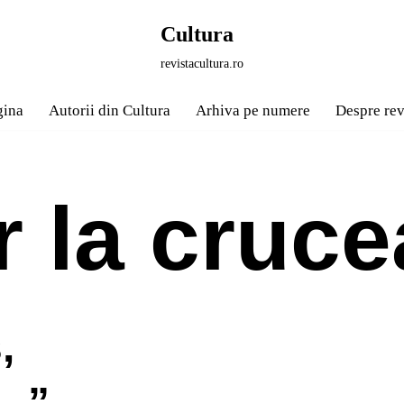
Cultura
revistacultura.ro
gina
Autorii din Cultura
Arhiva pe numere
Despre rev
 la cruce
,
e…”