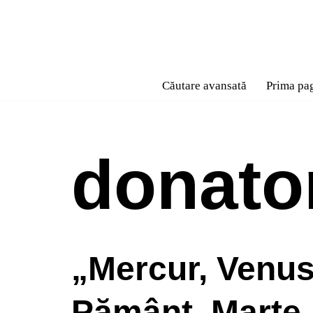
Sari
la
conținut
Căutare avansată
Prima pa
donator
„Mercur, Venus
Pământ, Mart