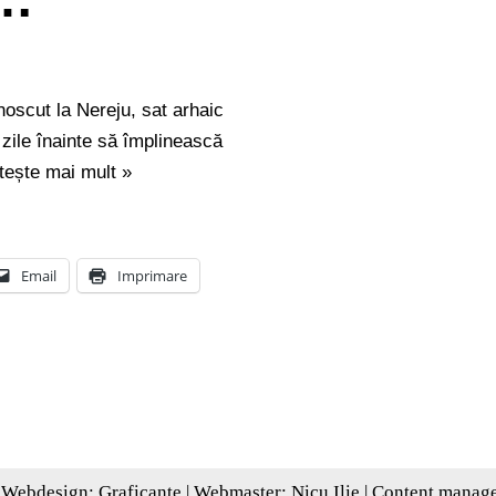
noscut la Nereju, sat arhaic
 zile înainte să împlinească
tește mai mult »
Email
Imprimare
 Webdesign:
Graficante
| Webmaster:
Nicu Ilie
| Content manag