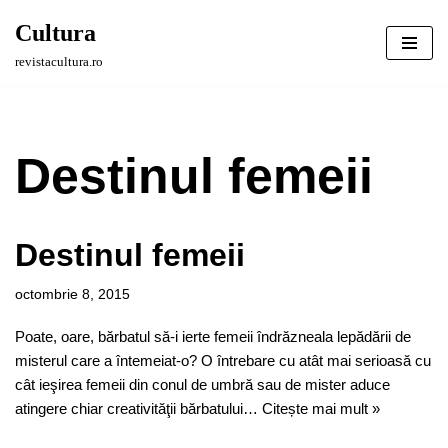
Cultura
Sari
revistacultura.ro
la
conținut
Destinul femeii
Destinul femeii
octombrie 8, 2015
Poate, oare, bărbatul să-i ierte femeii îndrăzneala lepădării de
misterul care a întemeiat-o? O întrebare cu atât mai serioasă cu
cât ieşirea femeii din conul de umbră sau de mister aduce
atingere chiar creativităţii bărbatului…
Citește mai mult »