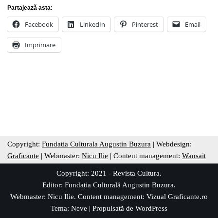
Partajează asta:
Facebook
LinkedIn
Pinterest
Email
Imprimare
Copyright:
Fundatia Culturala Augustin Buzura
| Webdesign:
Graficante
| Webmaster:
Nicu Ilie
| Content management:
Wansait
Copyright: 2021 - Revista Cultura.
Editor:
Fundația Culturală Augustin Buzura
.
Webmaster: Nicu Ilie. Content management:
Vizual Graficante.ro
Tema:
Neve
| Propulsată de
WordPress