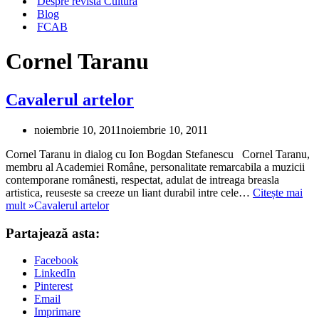
Despre revista Cultura
Blog
FCAB
Cornel Taranu
Cavalerul artelor
noiembrie 10, 2011
noiembrie 10, 2011
Cornel Taranu in dialog cu Ion Bogdan Stefanescu Cornel Taranu,
membru al Academiei Române, personalitate remarcabila a muzicii
contemporane românesti, respectat, adulat de intreaga breasla
artistica, reuseste sa creeze un liant durabil intre cele…
Citește mai
mult »
Cavalerul artelor
Partajează asta:
Facebook
LinkedIn
Pinterest
Email
Imprimare