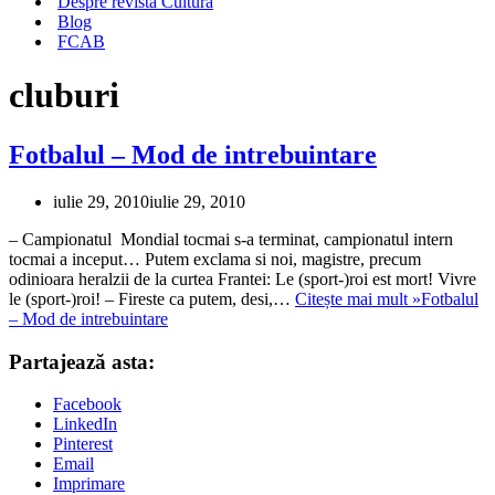
Despre revista Cultura
Blog
FCAB
cluburi
Fotbalul – Mod de intrebuintare
iulie 29, 2010
iulie 29, 2010
– Campionatul Mondial tocmai s-a terminat, campionatul intern
tocmai a inceput… Putem exclama si noi, magistre, precum
odinioara heralzii de la curtea Frantei: Le (sport-)roi est mort! Vivre
le (sport-)roi! – Fireste ca putem, desi,…
Citește mai mult »
Fotbalul
– Mod de intrebuintare
Partajează asta:
Facebook
LinkedIn
Pinterest
Email
Imprimare