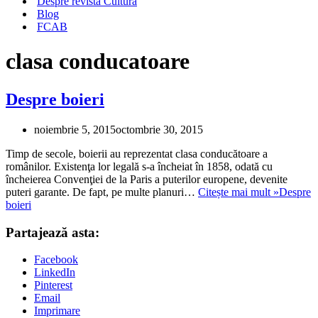
Despre revista Cultura
Blog
FCAB
clasa conducatoare
Despre boieri
noiembrie 5, 2015
octombrie 30, 2015
Timp de secole, boierii au reprezentat clasa conducătoare a
românilor. Existenţa lor legală s-a încheiat în 1858, odată cu
încheierea Convenţiei de la Paris a puterilor europene, devenite
puteri garante. De fapt, pe multe planuri…
Citește mai mult »
Despre
boieri
Partajează asta:
Facebook
LinkedIn
Pinterest
Email
Imprimare