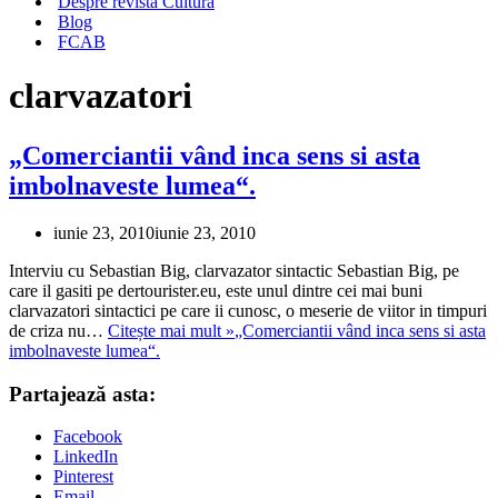
Despre revista Cultura
Blog
FCAB
clarvazatori
„Comerciantii vând inca sens si asta
imbolnaveste lumea“.
iunie 23, 2010
iunie 23, 2010
Interviu cu Sebastian Big, clarvazator sintactic Sebastian Big, pe
care il gasiti pe dertourister.eu, este unul dintre cei mai buni
clarvazatori sintactici pe care ii cunosc, o meserie de viitor in timpuri
de criza nu…
Citește mai mult »
„Comerciantii vând inca sens si asta
imbolnaveste lumea“.
Partajează asta:
Facebook
LinkedIn
Pinterest
Email