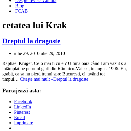
Despre revista Cultura
Blog
FCAB
cetatea lui Krak
Dreptul la dragoste
iulie 29, 2010
iulie 29, 2010
Raphael Krüger. Ce-o mai fi cu el? Ultima oara când l-am vazut s-a
intâmplat pe peronul garii din Râmnicu-Vâlcea, in august 1996. Eu,
grabit, ca sa nu pierd trenul spre Bucuresti, el, având tot
timpul…
Citește mai mult »
Dreptul la dragoste
Partajează asta:
Facebook
LinkedIn
Pinterest
Email
Imprimare