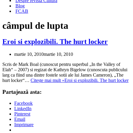
Despre revista Cultura
Blog
FCAB
câmpul de lupta
Eroi si explozibili. The hurt locker
martie 10, 2010
martie 10, 2010
Scris de Mark Boal (cunoscut pentru superbul „In the Valley of
Elah“ – 2007) si regizat de Kathryn Bigelow (cunoscuta publicului
larg ca fiind una dintre fostele sotii ale lui James Cameron), „The
hurt locker“…
Citește mai mult »
Eroi si explozibili. The hurt locker
Partajează asta:
Facebook
LinkedIn
Pinterest
Email
Imprimare