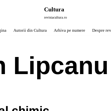
Cultura
revistacultura.ro
gina
Autorii din Cultura
Arhiva pe numere
Despre rev
 Lipcanu
al chimic