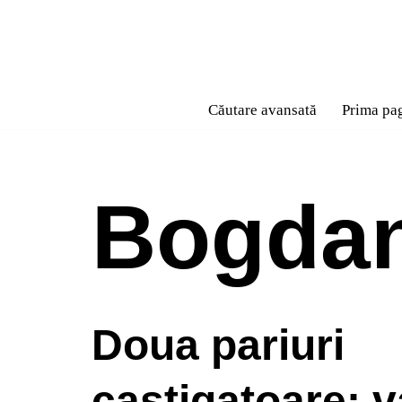
Sari
la
conținut
Căutare avansată
Prima pa
Bogdan
Doua pariuri
castigatoare: v