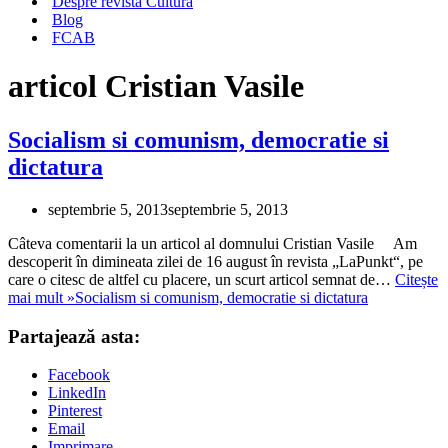
Despre revista Cultura
Blog
FCAB
articol Cristian Vasile
Socialism si comunism, democratie si
dictatura
septembrie 5, 2013
septembrie 5, 2013
Câteva comentarii la un articol al domnului Cristian Vasile Am
descoperit în dimineata zilei de 16 august în revista „LaPunkt“, pe
care o citesc de altfel cu placere, un scurt articol semnat de…
Citește
mai mult »
Socialism si comunism, democratie si dictatura
Partajează asta:
Facebook
LinkedIn
Pinterest
Email
Imprimare