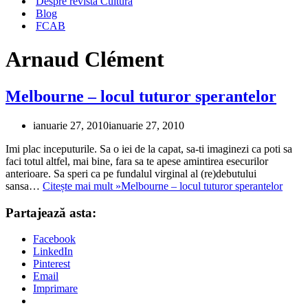
Despre revista Cultura
Blog
FCAB
Arnaud Clément
Melbourne – locul tuturor sperantelor
ianuarie 27, 2010
ianuarie 27, 2010
Imi plac inceputurile. Sa o iei de la capat, sa-ti imaginezi ca poti sa
faci totul altfel, mai bine, fara sa te apese amintirea esecurilor
anterioare. Sa speri ca pe fundalul virginal al (re)debutului
sansa…
Citește mai mult »
Melbourne – locul tuturor sperantelor
Partajează asta:
Facebook
LinkedIn
Pinterest
Email
Imprimare