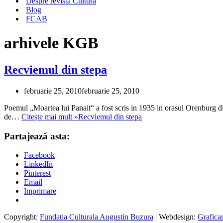
Despre revista Cultura
Blog
FCAB
arhivele KGB
Recviemul din stepa
februarie 25, 2010
februarie 25, 2010
Poemul „Moartea lui Panait“ a fost scris in 1935 in orasul Orenburg din
de…
Citește mai mult »
Recviemul din stepa
Partajează asta:
Facebook
LinkedIn
Pinterest
Email
Imprimare
Copyright:
Fundatia Culturala Augustin Buzura
| Webdesign:
Grafica