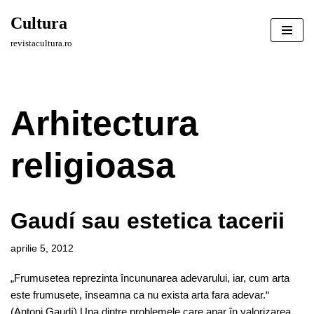
Cultura
Sari
revistacultura.ro
la
conținut
Arhitectura
religioasa
Gaudí sau estetica tacerii
aprilie 5, 2012
„Frumusetea reprezinta încununarea adevarului, iar, cum arta
este frumusete, înseamna ca nu exista arta fara adevar.“
(Antoni Gaudí) Una dintre problemele care apar în valorizarea