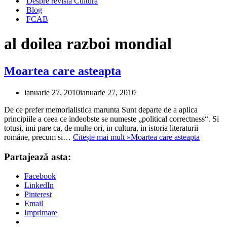
Despre revista Cultura
Blog
FCAB
al doilea razboi mondial
Moartea care asteapta
ianuarie 27, 2010
ianuarie 27, 2010
De ce prefer memorialistica marunta Sunt departe de a aplica
principiile a ceea ce indeobste se numeste „political correctness“. Si
totusi, imi pare ca, de multe ori, in cultura, in istoria literaturii
române, precum si…
Citește mai mult »
Moartea care asteapta
Partajează asta:
Facebook
LinkedIn
Pinterest
Email
Imprimare