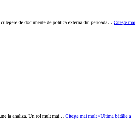
o culegere de documente de politica externa din perioada…
Citește mai
ctiune la analiza. Un rol mult mai…
Citește mai mult »
Ultima bătălie a