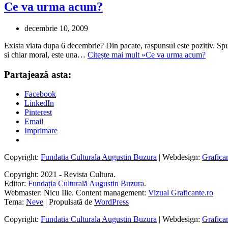
Ce va urma acum?
decembrie 10, 2009
Exista viata dupa 6 decembrie? Din pacate, raspunsul este pozitiv. Spun „
si chiar moral, este una…
Citește mai mult »
Ce va urma acum?
Partajează asta:
Facebook
LinkedIn
Pinterest
Email
Imprimare
Copyright:
Fundatia Culturala Augustin Buzura
| Webdesign:
Grafica
Copyright: 2021 - Revista Cultura.
Editor:
Fundația Culturală Augustin Buzura
.
Webmaster: Nicu Ilie. Content management:
Vizual Graficante.ro
Tema:
Neve
| Propulsată de
WordPress
Copyright:
Fundatia Culturala Augustin Buzura
| Webdesign:
Grafica