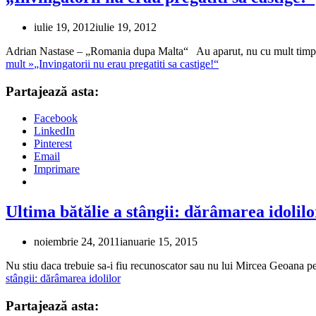
iulie 19, 2012
iulie 19, 2012
Adrian Nastase – „Romania dupa Malta“ Au aparut, nu cu mult timp î
mult »
„Invingatorii nu erau pregatiti sa castige!“
Partajează asta:
Facebook
LinkedIn
Pinterest
Email
Imprimare
Ultima bătălie a stângii: dărâmarea idolilo
noiembrie 24, 2011
ianuarie 15, 2015
Nu stiu daca trebuie sa-i fiu recunoscator sau nu lui Mircea Geoana pe
stângii: dărâmarea idolilor
Partajează asta: