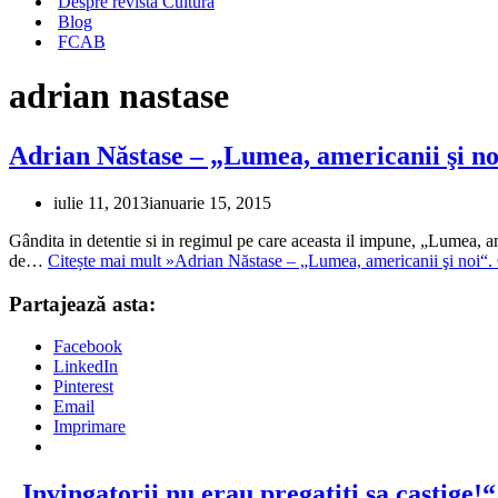
Despre revista Cultura
Blog
FCAB
adrian nastase
Adrian Năstase – „Lumea, americanii şi noi
iulie 11, 2013
ianuarie 15, 2015
Gândita in detentie si in regimul pe care aceasta il impune, „Lumea, a
de…
Citește mai mult »
Adrian Năstase – „Lumea, americanii şi noi“. 
Partajează asta:
Facebook
LinkedIn
Pinterest
Email
Imprimare
„Invingatorii nu erau pregatiti sa castige!“