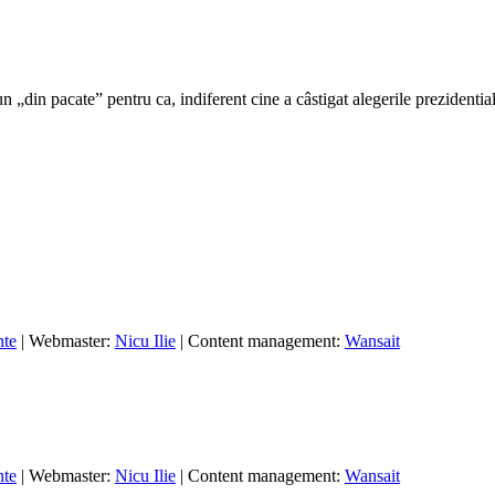
din pacate” pentru ca, indiferent cine a câstigat alegerile prezidentiale,
nte
| Webmaster:
Nicu Ilie
| Content management:
Wansait
nte
| Webmaster:
Nicu Ilie
| Content management:
Wansait