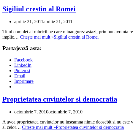
Sigiliul crestin al Romei
aprilie 21, 2011
aprilie 21, 2011
Titlul complet al rubricii pe care o inaugurez astazi, prin bunavointa re
implic…
Citește mai mult »
Sigiliul crestin al Romei
Partajează asta:
Facebook
LinkedIn
Pinterest
Email
Imprimare
Proprietatea cuvintelor si democratia
octombrie 7, 2010
octombrie 7, 2010
A avea proprietatea cuvintelor nu inseamna nimic deosebit si nu este vr
al celor…
Citește mai mult »
Proprietatea cuvintelor si democratia