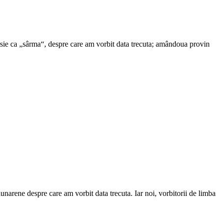
rsie ca „sârma“, despre care am vorbit data trecuta; amândoua provin
dunarene despre care am vorbit data trecuta. Iar noi, vorbitorii de limba