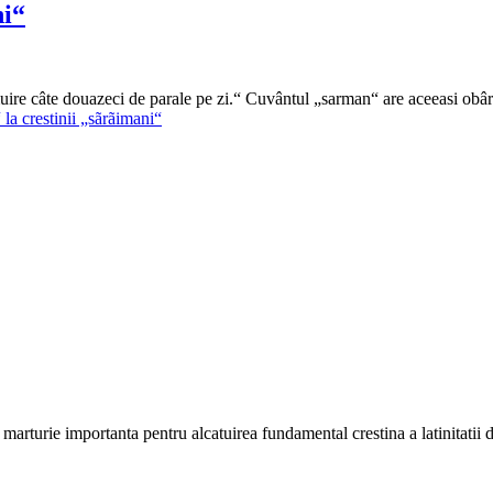
ni“
rmuire câte douazeci de parale pe zi.“ Cuvântul „sarman“ are aceeasi obâ
la crestinii „sãrãimani“
marturie importanta pentru alcatuirea fundamental crestina a latinitatii 