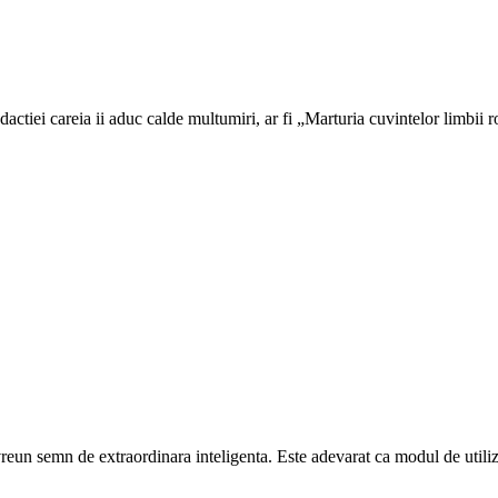
dactiei careia ii aduc calde multumiri, ar fi „Marturia cuvintelor limbii ro
eun semn de extraordinara inteligenta. Este adevarat ca modul de utilizar