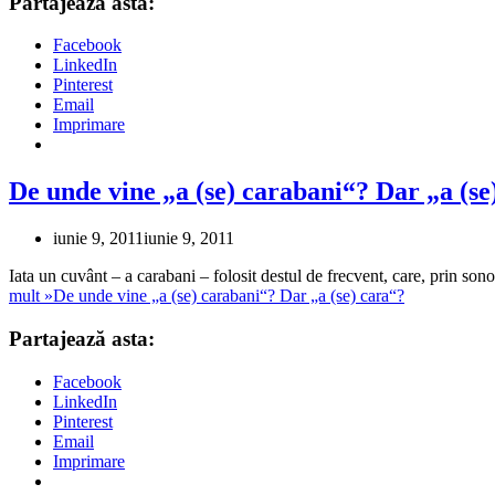
Partajează asta:
Facebook
LinkedIn
Pinterest
Email
Imprimare
De unde vine „a (se) carabani“? Dar „a (se
iunie 9, 2011
iunie 9, 2011
Iata un cuvânt – a carabani – folosit destul de frecvent, care, prin son
mult »
De unde vine „a (se) carabani“? Dar „a (se) cara“?
Partajează asta:
Facebook
LinkedIn
Pinterest
Email
Imprimare