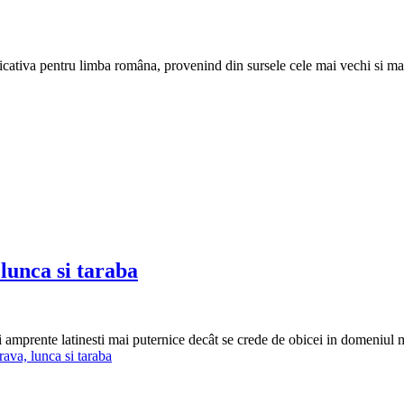
ativa pentru limba româna, provenind din sursele cele mai vechi si mai b
lunca si taraba
 amprente latinesti mai puternice decât se crede de obicei in domeniul m
ava, lunca si taraba