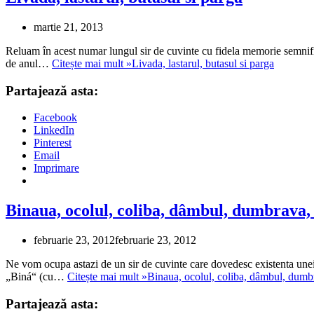
martie 21, 2013
Reluam în acest numar lungul sir de cuvinte cu fidela memorie semnific
de anul…
Citește mai mult »
Livada, lastarul, butasul si parga
Partajează asta:
Facebook
LinkedIn
Pinterest
Email
Imprimare
Binaua, ocolul, coliba, dâmbul, dumbrava, 
februarie 23, 2012
februarie 23, 2012
Ne vom ocupa astazi de un sir de cuvinte care dovedesc existenta unei
„Biná“ (cu…
Citește mai mult »
Binaua, ocolul, coliba, dâmbul, dumbr
Partajează asta: