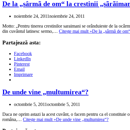
De la „sârmã de om“ la crestinii „sãrãima
noiembrie 24, 2011
noiembrie 24, 2011
Motto: „Pentru tinerea crestinilor saraimani se orânduieste de la ocâ
din cuvântul latinesc sermo,…
Citește mai mult »
De la „sârmã de om“ 
Partajează asta:
Facebook
LinkedIn
Pinterest
Email
Imprimare
De unde vine „multumirea“?
octombrie 5, 2011
octombrie 5, 2011
Daca ne oprim astazi la acest cuvânt, o facem pentru ca el constituie o 
româna,…
Citește mai mult »
De unde vine „multumirea“?