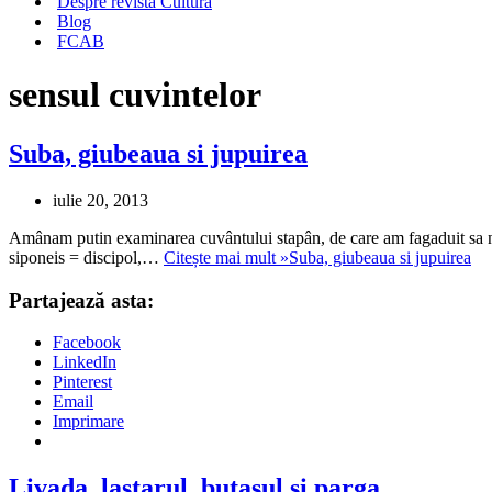
Despre revista Cultura
Blog
FCAB
sensul cuvintelor
Suba, giubeaua si jupuirea
iulie 20, 2013
Amânam putin examinarea cuvântului stapân, de care am fagaduit sa ne
siponeis = discipol,…
Citește mai mult »
Suba, giubeaua si jupuirea
Partajează asta:
Facebook
LinkedIn
Pinterest
Email
Imprimare
Livada, lastarul, butasul si parga