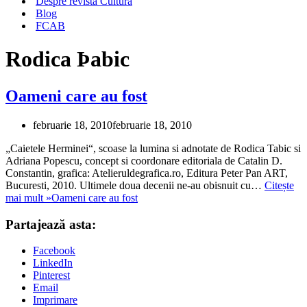
Despre revista Cultura
Blog
FCAB
Rodica Þabic
Oameni care au fost
februarie 18, 2010
februarie 18, 2010
„Caietele Herminei“, scoase la lumina si adnotate de Rodica Tabic si
Adriana Popescu, concept si coordonare editoriala de Catalin D.
Constantin, grafica: Atelieruldegrafica.ro, Editura Peter Pan ART,
Bucuresti, 2010. Ultimele doua decenii ne-au obisnuit cu…
Citește
mai mult »
Oameni care au fost
Partajează asta:
Facebook
LinkedIn
Pinterest
Email
Imprimare