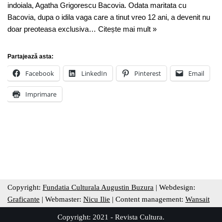
indoiala, Agatha Grigorescu Bacovia. Odata maritata cu
Bacovia, dupa o idila vaga care a tinut vreo 12 ani, a devenit nu
doar preoteasa exclusiva…
Citește mai mult »
Partajează asta:
Facebook
LinkedIn
Pinterest
Email
Imprimare
Copyright:
Fundatia Culturala Augustin Buzura
| Webdesign:
Graficante
| Webmaster:
Nicu Ilie
| Content management:
Wansait
Copyright: 2021 - Revista Cultura.