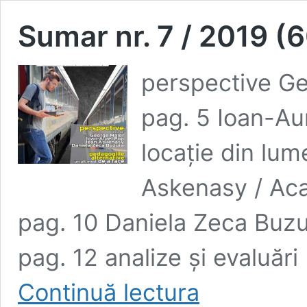
Sumar nr. 7 / 2019 (
perspective Ge
pag. 5 Ioan-Aur
locație din lum
Askenasy / Aca
pag. 10 Daniela Zeca Buzu
pag. 12 analize și evaluări
Sumar
Continuă lectura
nr.