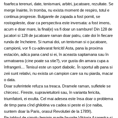
foarfeca terenuri, date, tenismani, arbitri, jucatoare, rezultate. Se
merge înainte, în tromba, nu exista moment de respiro, totul e
continua progresie. Bulgarele de zapada a fost pornit, se
rostogoleste, doar ca perspectiva este inversata: a fost imens,
acum e doar mare, la final(e) va fi doar un sambure! Din 128 de
jucatori si 128 de jucatoare raman doar patru, cate doi în fiecare
runda de încheiere. Si numai doi, un tenisman si o jucatoare,
campionii, vor fi cu-adevarat fericiti! Asta, pana la proxima
estación, adica pana cand si ei, în aceasta saptamana sau în
urmatoarea (cine poate sa stie?), vor gusta din amara cupa a
înfrangerii… Tenisul este un sport diabolic. În sportul alb pana si
zeii sunt relativi, nu exista un campion care sa nu piarda, macar
o data.
Doar suferintele refuza sa treaca. Dramele raman, sufletele se
chircesc. Fireste, supravietuitorii sau, în varianta fericita,
triumfatorii, ei exulta. Cel mai adesea este însa doar o problema
de timp pana cînd ghilotina va cadea si peste ei (ce naiba,
suntem doar la Paris, orasul Revolutiei de la 1789!).
Pe tabloul de simplu feminin marile favorite Viktoria Azarenka si