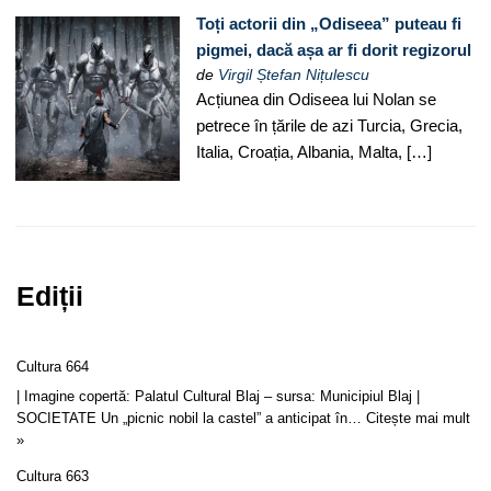
Toți actorii din „Odiseea” puteau fi
pigmei, dacă așa ar fi dorit regizorul
de
Virgil Ștefan Nițulescu
Acțiunea din Odiseea lui Nolan se
petrece în țările de azi Turcia, Grecia,
Italia, Croația, Albania, Malta, […]
Ediții
Cultura 664
| Imagine copertă: Palatul Cultural Blaj – sursa: Municipiul Blaj |
SOCIETATE Un „picnic nobil la castel” a anticipat în…
Citește mai mult
»
Cultura 663