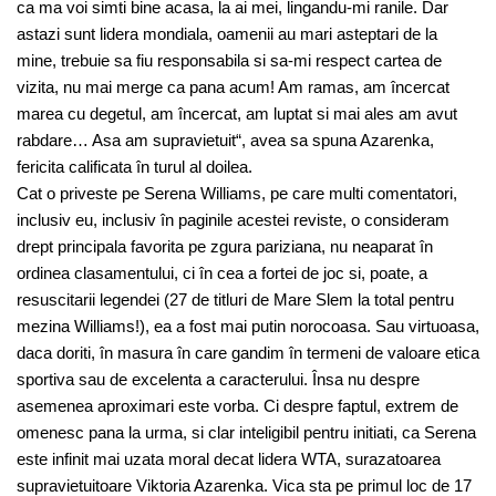
ca ma voi simti bine acasa, la ai mei, lingandu-mi ranile. Dar
astazi sunt lidera mondiala, oamenii au mari asteptari de la
mine, trebuie sa fiu responsabila si sa-mi respect cartea de
vizita, nu mai merge ca pana acum! Am ramas, am încercat
marea cu degetul, am încercat, am luptat si mai ales am avut
rabdare… Asa am supravietuit“, avea sa spuna Azarenka,
fericita calificata în turul al doilea.
Cat o priveste pe Serena Williams, pe care multi comentatori,
inclusiv eu, inclusiv în paginile acestei reviste, o consideram
drept principala favorita pe zgura pariziana, nu neaparat în
ordinea clasamentului, ci în cea a fortei de joc si, poate, a
resuscitarii legendei (27 de titluri de Mare Slem la total pentru
mezina Williams!), ea a fost mai putin norocoasa. Sau virtuoasa,
daca doriti, în masura în care gandim în termeni de valoare etica
sportiva sau de excelenta a caracterului. Însa nu despre
asemenea aproximari este vorba. Ci despre faptul, extrem de
omenesc pana la urma, si clar inteligibil pentru initiati, ca Serena
este infinit mai uzata moral decat lidera WTA, surazatoarea
supravietuitoare Viktoria Azarenka. Vica sta pe primul loc de 17