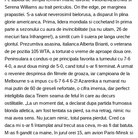
Serena Williams au trait periculos. On the edge, pe marginea
prapastiei. S-a salvat neverosimil bielorusa, a disparut în plina
glorie americanca. Prima, lidera mondiala si cochetand în prima
parte a sezonului cu aura de invincibilitate (sa nu uitam, 26 de
meciuri fara înfrangere!), a simtit cum îi suiera pe langa ureche
glontul. Prezumtiva asasina, italianca Alberta Brianti, o veterana
de pe pozitia 105 WTA, a torturat-o vreme de aproape doua ore.
Peninsulara a condus-o pe principala favorita a turneului cu 7-6
4-0, a avut doua mingi de 5-0, cand totul s-ar fi terminat. A urmat
o revenire desprinsa din filmele de groaza, iar campioana de la
Melbourne s-a impus cu 6-7 6-4 6-2! Azarenka a numarat nu
mai putin de 60 de greseli nefortate, o cifra imensa, dar perfect
inteligibila daca Tinem seama de felul în care au decurs
ostilitatile. „La un moment dat, a declarat dupa partida frumoasa
blonda atletica, am fost tentata sa pierd, sa ma retrag, nimic nu
mai avea sens. Nu jucam nimic, totul parea pierdut. Cred ca
daca mi s-ar fi întamplat anul trecut asa ceva, m-as fi dat batuta.
M-as fi gandit ca maine, în jurul orei 15, am avion Paris-Minsk si