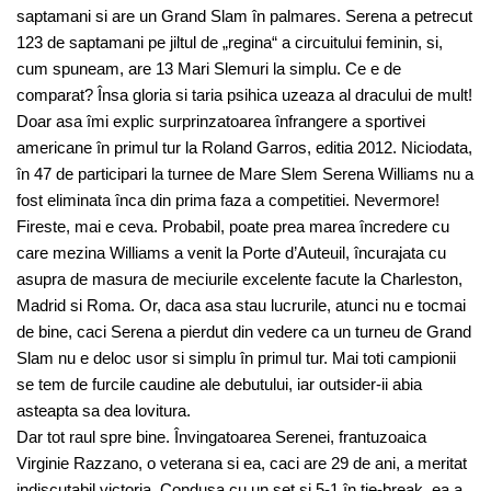
saptamani si are un Grand Slam în palmares. Serena a petrecut
123 de saptamani pe jiltul de „regina“ a circuitului feminin, si,
cum spuneam, are 13 Mari Slemuri la simplu. Ce e de
comparat? Însa gloria si taria psihica uzeaza al dracului de mult!
Doar asa îmi explic surprinzatoarea înfrangere a sportivei
americane în primul tur la Roland Garros, editia 2012. Niciodata,
în 47 de participari la turnee de Mare Slem Serena Williams nu a
fost eliminata înca din prima faza a competitiei. Nevermore!
Fireste, mai e ceva. Probabil, poate prea marea încredere cu
care mezina Williams a venit la Porte d’Auteuil, încurajata cu
asupra de masura de meciurile excelente facute la Charleston,
Madrid si Roma. Or, daca asa stau lucrurile, atunci nu e tocmai
de bine, caci Serena a pierdut din vedere ca un turneu de Grand
Slam nu e deloc usor si simplu în primul tur. Mai toti campionii
se tem de furcile caudine ale debutului, iar outsider-ii abia
asteapta sa dea lovitura.
Dar tot raul spre bine. Învingatoarea Serenei, frantuzoaica
Virginie Razzano, o veterana si ea, caci are 29 de ani, a meritat
indiscutabil victoria. Condusa cu un set si 5-1 în tie-break, ea a