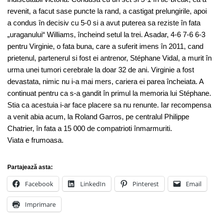
revenit, a facut sase puncte la rand, a castigat prelungirile, apoi
a condus în decisiv cu 5-0 si a avut puterea sa reziste în fata
„uraganului“ Williams, încheind setul la trei. Asadar, 4-6 7-6 6-3
pentru Virginie, o fata buna, care a suferit imens în 2011, cand
prietenul, partenerul si fost ei antrenor, Stéphane Vidal, a murit în
urma unei tumori cerebrale la doar 32 de ani. Virginie a fost
devastata, nimic nu i-a mai mers, cariera ei parea încheiata. A
continuat pentru ca s-a gandit în primul la memoria lui Stéphane.
Stia ca acestuia i-ar face placere sa nu renunte. Iar recompensa
a venit abia acum, la Roland Garros, pe centralul Philippe
Chatrier, în fata a 15 000 de compatrioti înmarmuriti.
Viata e frumoasa.
Partajează asta:
Facebook
LinkedIn
Pinterest
Email
Imprimare