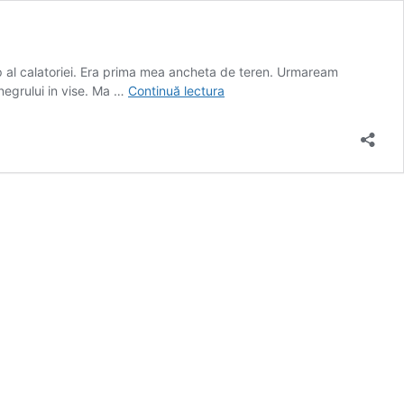
op al calatoriei. Era prima mea ancheta de teren. Urmaream
Prevestiri
 negrului in vise. Ma …
Continuă lectura
in
alb
si
negru