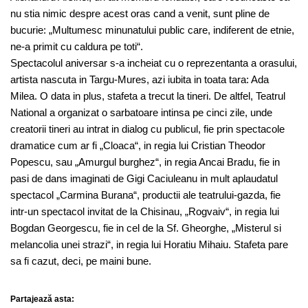
nu stia nimic despre acest oras cand a venit, sunt pline de
bucurie: „Multumesc minunatului public care, indiferent de etnie,
ne-a primit cu caldura pe toti“.
Spectacolul aniversar s-a incheiat cu o reprezentanta a orasului,
artista nascuta in Targu-Mures, azi iubita in toata tara: Ada
Milea. O data in plus, stafeta a trecut la tineri. De altfel, Teatrul
National a organizat o sarbatoare intinsa pe cinci zile, unde
creatorii tineri au intrat in dialog cu publicul, fie prin spectacole
dramatice cum ar fi „Cloaca“, in regia lui Cristian Theodor
Popescu, sau „Amurgul burghez“, in regia Ancai Bradu, fie in
pasi de dans imaginati de Gigi Caciuleanu in mult aplaudatul
spectacol „Carmina Burana“, productii ale teatrului-gazda, fie
intr-un spectacol invitat de la Chisinau, „Rogvaiv“, in regia lui
Bogdan Georgescu, fie in cel de la Sf. Gheorghe, „Misterul si
melancolia unei strazi“, in regia lui Horatiu Mihaiu. Stafeta pare
sa fi cazut, deci, pe maini bune.
Partajează asta: