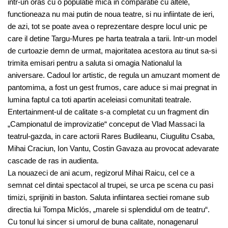
intr-un oras cu o populatie mica in comparatie cu altele,
functioneaza nu mai putin de noua teatre, si nu infiintate de ieri,
de azi, tot se poate avea o reprezentare despre locul unic pe
care il detine Targu-Mures pe harta teatrala a tarii. Intr-un model
de curtoazie demn de urmat, majoritatea acestora au tinut sa-si
trimita emisari pentru a saluta si omagia Nationalul la
aniversare. Cadoul lor artistic, de regula un amuzant moment de
pantomima, a fost un gest frumos, care aduce si mai pregnat in
lumina faptul ca toti apartin aceleiasi comunitati teatrale.
Entertainment-ul de calitate s-a completat cu un fragment din
„Campionatul de improvizatie“ conceput de Vlad Massaci la
teatrul-gazda, in care actorii Rares Budileanu, Ciugulitu Csaba,
Mihai Craciun, Ion Vantu, Costin Gavaza au provocat adevarate
cascade de ras in audienta.
La nouazeci de ani acum, regizorul Mihai Raicu, cel ce a
semnat cel dintai spectacol al trupei, se urca pe scena cu pasi
timizi, sprijiniti in baston. Saluta infiintarea sectiei romane sub
directia lui Tompa Miclós, „marele si splendidul om de teatru“.
Cu tonul lui sincer si umorul de buna calitate, nonagenarul