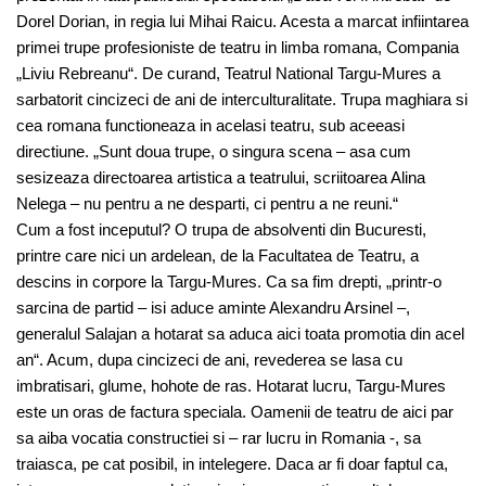
Dorel Dorian, in regia lui Mihai Raicu. Acesta a marcat infiintarea
primei trupe profesioniste de teatru in limba romana, Compania
„Liviu Rebreanu“. De curand, Teatrul National Targu-Mures a
sarbatorit cincizeci de ani de interculturalitate. Trupa maghiara si
cea romana functioneaza in acelasi teatru, sub aceeasi
directiune. „Sunt doua trupe, o singura scena – asa cum
sesizeaza directoarea artistica a teatrului, scriitoarea Alina
Nelega – nu pentru a ne desparti, ci pentru a ne reuni.“
Cum a fost inceputul? O trupa de absolventi din Bucuresti,
printre care nici un ardelean, de la Facultatea de Teatru, a
descins in corpore la Targu-Mures. Ca sa fim drepti, „printr-o
sarcina de partid – isi aduce aminte Alexandru Arsinel –,
generalul Salajan a hotarat sa aduca aici toata promotia din acel
an“. Acum, dupa cincizeci de ani, revederea se lasa cu
imbratisari, glume, hohote de ras. Hotarat lucru, Targu-Mures
este un oras de factura speciala. Oamenii de teatru de aici par
sa aiba vocatia constructiei si – rar lucru in Romania -, sa
traiasca, pe cat posibil, in intelegere. Daca ar fi doar faptul ca,