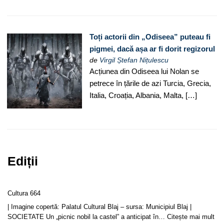
Toți actorii din „Odiseea” puteau fi
pigmei, dacă așa ar fi dorit regizorul
de
Virgil Ștefan Nițulescu
Acțiunea din Odiseea lui Nolan se
petrece în țările de azi Turcia, Grecia,
Italia, Croația, Albania, Malta, […]
Ediții
Cultura 664
| Imagine copertă: Palatul Cultural Blaj – sursa: Municipiul Blaj |
SOCIETATE Un „picnic nobil la castel” a anticipat în…
Citește mai mult