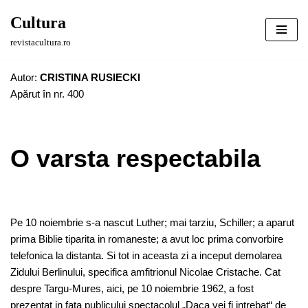
Cultura
Sari
revistacultura.ro
la
conținut
Autor:
CRISTINA RUSIECKI
Apărut în nr. 400
O varsta respectabila
Pe 10 noiembrie s-a nascut Luther; mai tarziu, Schiller; a aparut
prima Biblie tiparita in romaneste; a avut loc prima convorbire
telefonica la distanta. Si tot in aceasta zi a inceput demolarea
Zidului Berlinului, specifica amfitrionul Nicolae Cristache. Cat
despre Targu-Mures, aici, pe 10 noiembrie 1962, a fost
prezentat in fata publicului spectacolul „Daca vei fi intrebat“ de