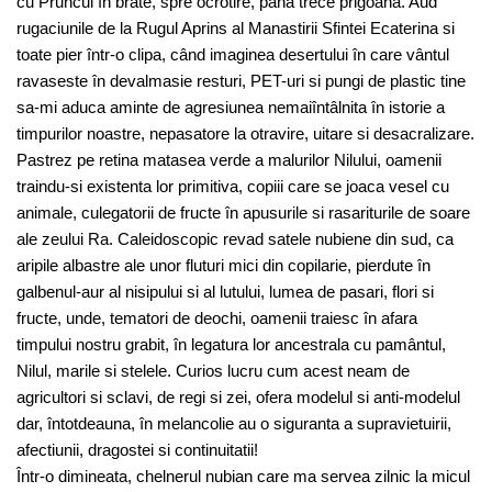
cu Pruncul în brate, spre ocrotire, pâna trece prigoana. Aud
rugaciunile de la Rugul Aprins al Manastirii Sfintei Ecaterina si
toate pier într-o clipa, când imaginea desertului în care vântul
ravaseste în devalmasie resturi, PET-uri si pungi de plastic tine
sa-mi aduca aminte de agresiunea nemaiîntâlnita în istorie a
timpurilor noastre, nepasatore la otravire, uitare si desacralizare.
Pastrez pe retina matasea verde a malurilor Nilului, oamenii
traindu-si existenta lor primitiva, copiii care se joaca vesel cu
animale, culegatorii de fructe în apusurile si rasariturile de soare
ale zeului Ra. Caleidoscopic revad satele nubiene din sud, ca
aripile albastre ale unor fluturi mici din copilarie, pierdute în
galbenul-aur al nisipului si al lutului, lumea de pasari, flori si
fructe, unde, tematori de deochi, oamenii traiesc în afara
timpului nostru grabit, în legatura lor ancestrala cu pamântul,
Nilul, marile si stelele. Curios lucru cum acest neam de
agricultori si sclavi, de regi si zei, ofera modelul si anti-modelul
dar, întotdeauna, în melancolie au o siguranta a supravietuirii,
afectiunii, dragostei si continuitatii!
Într-o dimineata, chelnerul nubian care ma servea zilnic la micul