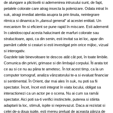
de alungare a plictiselii si ademenirea intrusului sunt, de fapt,
petalele colorate care atrag insecta la polenizare. Odata intrat în
suk, atragi imediat atentia asupra ta prin tinuta, neintegrare
ritmica si dinamica în „dansul general“ al acestei entitati. Un
mecanism fin si eficient se pune rapid în miscare. Esti ademenit
în caleidoscopul acesta halucinant de marfuri colorate sau
stralucitoare, apoi, ca din senin, esti invitat sa iei loc, apar din
pamânt cafele si ceaiuri si esti investigat prin orice mijloc, vizual
si interogativ.
Gazdele tale binevoitoare te descos atât cât pot, în toate limbile.
Comunica din priviri, grimase si din limbajul corpului. Îti arata tot
ce au si ce nu au pâna te ametesc. În tot acest timp, ca la un
computer tomograf, analiza vânzatorului te-a si evaluat financiar
si sentimental. În Orient, dar mai ales în suk, nu poti sa fii
spectator. Încet, încet esti integrat în viata locului, obligat sa
interactionezi ca un actor pe o scena. Nu ai cum sa ramâi
spectator. Aici poti sa-ti verifici instinctele, puterea si stiinta
adaptarii la loc, stimuli, ispite si neprevazut. Daca ai rezistat si
celei de-a doua ispite, esti mereu preluat de aceasta pânza de