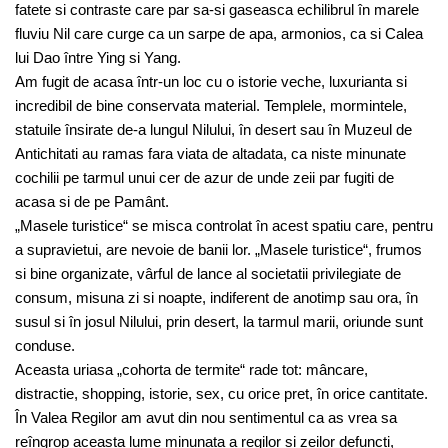
fatete si contraste care par sa-si gaseasca echilibrul în marele
fluviu Nil care curge ca un sarpe de apa, armonios, ca si Calea
lui Dao între Ying si Yang.
Am fugit de acasa într-un loc cu o istorie veche, luxurianta si
incredibil de bine conservata material. Templele, mormintele,
statuile însirate de-a lungul Nilului, în desert sau în Muzeul de
Antichitati au ramas fara viata de altadata, ca niste minunate
cochilii pe tarmul unui cer de azur de unde zeii par fugiti de
acasa si de pe Pamânt.
„Masele turistice“ se misca controlat în acest spatiu care, pentru
a supravietui, are nevoie de banii lor. „Masele turistice“, frumos
si bine organizate, vârful de lance al societatii privilegiate de
consum, misuna zi si noapte, indiferent de anotimp sau ora, în
susul si în josul Nilului, prin desert, la tarmul marii, oriunde sunt
conduse.
Aceasta uriasa „cohorta de termite“ rade tot: mâncare,
distractie, shopping, istorie, sex, cu orice pret, în orice cantitate.
În Valea Regilor am avut din nou sentimentul ca as vrea sa
reîngrop aceasta lume minunata a regilor si zeilor defuncti,