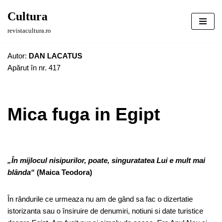
Cultura
Sari
revistacultura.ro
la
conținut
Autor:
DAN LACATUS
Apărut în nr. 417
Mica fuga in Egipt
„În mijlocul nisipurilor, poate, singuratatea Lui e mult mai
blânda“
(Maica Teodora)
În rândurile ce urmeaza nu am de gând sa fac o dizertatie
istorizanta sau o însiruire de denumiri, notiuni si date turistice