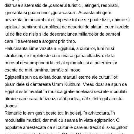
distrusa sistematic de „cancerul turistic“, atingeri, respiratii,
ignoranta si goana unor „gura-casca“. Aceasta atingere
nevazuta, în ansamblul ei, topeste tot ce se poate fizic, chimic si
spiritual, sentiment amplificat de desertul de alaturi, cu miliardele
lui de fire de nisip si de desertaciunea miliardelor de oameni
care îl traverseaza arogant prin timp.
Halucinanta lume vazuta a Egiptului, a culorilor, luminii si
stralucirii, se împleteste cu o uriasa gama olfactiva: de la
mirosul descompunerii la cel al opiumului si al puternicelor
esente de mirt, smirna, tamâie si mosc.
Egiptenii spun ca exista doua marturii eterne ale culturii lor:
piramidele si cântareata Umm Kulthum. Vreau doar sa spun ca
Egiptul este învaluit în muzica gratie aceleiasi secrete modulatii
ritmice care caracterizeaza atât partea, cât si întregul acestui
„topos“.
Ritmurile le-am gasit peste tot, în peisaj, în arhitectura, în
modulatiile muzicii, dar mai cu seama în viata egiptenilor. O
populatie amestecata ca si culturile care au trecut si s-au „altoit“