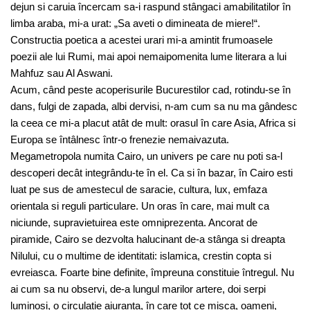
dejun si caruia încercam sa-i raspund stângaci amabilitatilor în
limba araba, mi-a urat: „Sa aveti o dimineata de miere!“.
Constructia poetica a acestei urari mi-a amintit frumoasele
poezii ale lui Rumi, mai apoi nemaipomenita lume literara a lui
Mahfuz sau Al Aswani.
Acum, când peste acoperisurile Bucurestilor cad, rotindu-se în
dans, fulgi de zapada, albi dervisi, n-am cum sa nu ma gândesc
la ceea ce mi-a placut atât de mult: orasul în care Asia, Africa si
Europa se întâlnesc într-o frenezie nemaivazuta.
Megametropola numita Cairo, un univers pe care nu poti sa-l
descoperi decât integrându-te în el. Ca si în bazar, în Cairo esti
luat pe sus de amestecul de saracie, cultura, lux, emfaza
orientala si reguli particulare. Un oras în care, mai mult ca
niciunde, supravietuirea este omniprezenta. Ancorat de
piramide, Cairo se dezvolta halucinant de-a stânga si dreapta
Nilului, cu o multime de identitati: islamica, crestin copta si
evreiasca. Foarte bine definite, împreuna constituie întregul. Nu
ai cum sa nu observi, de-a lungul marilor artere, doi serpi
luminosi, o circulatie aiuranta, în care tot ce misca, oameni,