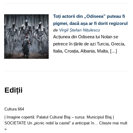
Toți actorii din „Odiseea” puteau fi
pigmei, dacă așa ar fi dorit regizorul
de
Virgil Ștefan Nițulescu
Acțiunea din Odiseea lui Nolan se
petrece în țările de azi Turcia, Grecia,
Italia, Croația, Albania, Malta, […]
Ediții
Cultura 664
| Imagine copertă: Palatul Cultural Blaj – sursa: Municipiul Blaj |
SOCIETATE Un „picnic nobil la castel” a anticipat în…
Citește mai mult
»