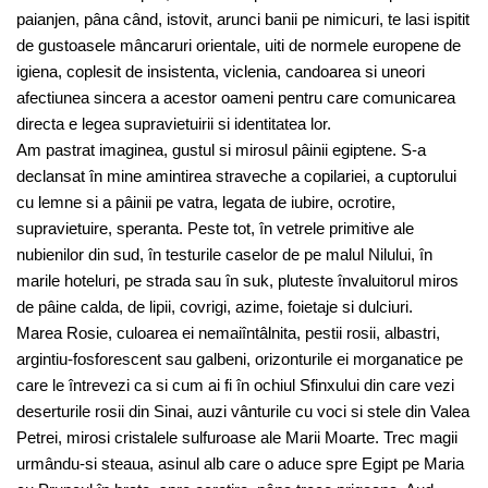
paianjen, pâna când, istovit, arunci banii pe nimicuri, te lasi ispitit
de gustoasele mâncaruri orientale, uiti de normele europene de
igiena, coplesit de insistenta, viclenia, candoarea si uneori
afectiunea sincera a acestor oameni pentru care comunicarea
directa e legea supravietuirii si identitatea lor.
Am pastrat imaginea, gustul si mirosul pâinii egiptene. S-a
declansat în mine amintirea straveche a copilariei, a cuptorului
cu lemne si a pâinii pe vatra, legata de iubire, ocrotire,
supravietuire, speranta. Peste tot, în vetrele primitive ale
nubienilor din sud, în testurile caselor de pe malul Nilului, în
marile hoteluri, pe strada sau în suk, pluteste învaluitorul miros
de pâine calda, de lipii, covrigi, azime, foietaje si dulciuri.
Marea Rosie, culoarea ei nemaiîntâlnita, pestii rosii, albastri,
argintiu-fosforescent sau galbeni, orizonturile ei morganatice pe
care le întrevezi ca si cum ai fi în ochiul Sfinxului din care vezi
deserturile rosii din Sinai, auzi vânturile cu voci si stele din Valea
Petrei, mirosi cristalele sulfuroase ale Marii Moarte. Trec magii
urmându-si steaua, asinul alb care o aduce spre Egipt pe Maria