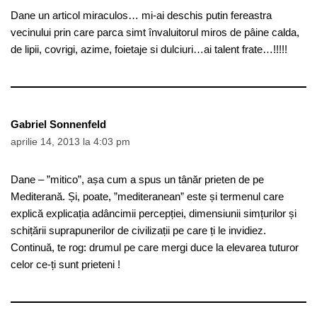
Dane un articol miraculos… mi-ai deschis putin fereastra
vecinului prin care parca simt învaluitorul miros de pâine calda,
de lipii, covrigi, azime, foietaje si dulciuri…ai talent frate…!!!!!
Gabriel Sonnenfeld
aprilie 14, 2013 la 4:03 pm
Dane – ”mitico”, așa cum a spus un tânăr prieten de pe
Mediterană. Și, poate, ”mediteranean” este și termenul care
explică explicația adâncimii percepției, dimensiunii simțurilor și
schițării suprapunerilor de civilizații pe care ți le invidiez.
Continuă, te rog: drumul pe care mergi duce la elevarea tuturor
celor ce-ți sunt prieteni !