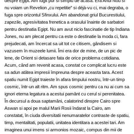
despre Egipt. Am fugit pur si simplu de acasa. Era Anul Nou si
nu voiam un Revelion „cu repetitie“ si déjà-vu ci, mai degraba, o
fuga spre orizontul Sfinxului. Am abandonat griul Bucurestiului,
zapezile, agresivitatea frenetica a orasului înainte de sarbatori
pentru destinatia Egipt. Nu am avut nicio fascinatie de tip Indiana
Jones, nu am plecat pentru ca este o destinatie la moda ci, fara
prejudecati, am încercat sa uit tot ce citisem, gândisem si
vazusem în muzeele lumii. Îmi era dor de mine, de un pic de
lene, de Orient si detasare fata de orice problema cotidiana.
Acum, când am revenit acasa, constat ce complicat lucru este
sa adun atâtea impresii împreuna despre aceasta tara. Acest
spatiu numit Egipt traieste în afara timpului nostru, într-un timp
cosmic, într-un alt ritm. Am spus cosmic pentru ca nu ai cum sa
ignori eterna legatura a acestui pamânt cu cerul si perenitatea.
În decursul a doua saptamâni, calatorind dinspre Cairo spre
Aswan si apoi pe malul Marii Rosii îndarat la Cairo, am
constatat, în ciuda diversitatii nenumaratelor contraste de spatiu,
timp, mentalitati, populatii, unitatea identitara a acestei tari. Am
imaginea unui imens si armonios mozaic, compus din mii de