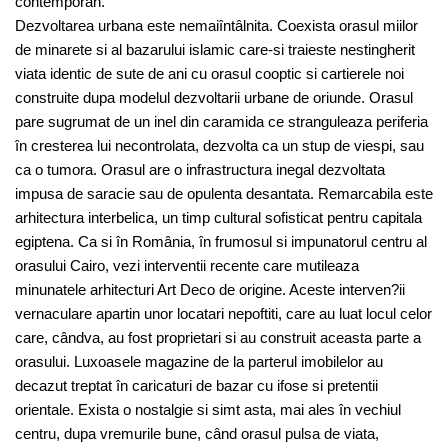
contemporan.
Dezvoltarea urbana este nemaiîntâlnita. Coexista orasul miilor
de minarete si al bazarului islamic care-si traieste nestingherit
viata identic de sute de ani cu orasul cooptic si cartierele noi
construite dupa modelul dezvoltarii urbane de oriunde. Orasul
pare sugrumat de un inel din caramida ce stranguleaza periferia
în cresterea lui necontrolata, dezvolta ca un stup de viespi, sau
ca o tumora. Orasul are o infrastructura inegal dezvoltata
impusa de saracie sau de opulenta desantata. Remarcabila este
arhitectura interbelica, un timp cultural sofisticat pentru capitala
egiptena. Ca si în România, în frumosul si impunatorul centru al
orasului Cairo, vezi interventii recente care mutileaza
minunatele arhitecturi Art Deco de origine. Aceste interven?ii
vernaculare apartin unor locatari nepoftiti, care au luat locul celor
care, cândva, au fost proprietari si au construit aceasta parte a
orasului. Luxoasele magazine de la parterul imobilelor au
decazut treptat în caricaturi de bazar cu ifose si pretentii
orientale. Exista o nostalgie si simt asta, mai ales în vechiul
centru, dupa vremurile bune, când orasul pulsa de viata,