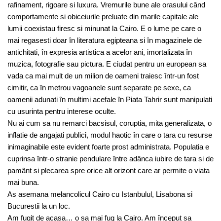
rafinament, rigoare si luxura. Vremurile bune ale orasului când
comportamente si obiceiurile preluate din marile capitale ale
lumii coexistau firesc si minunat la Cairo. E o lume pe care o
mai regasesti doar în literatura egipteana si în magazinele de
antichitati, în expresia artistica a acelor ani, imortalizata în
muzica, fotografie sau pictura. E ciudat pentru un european sa
vada ca mai mult de un milion de oameni traiesc într-un fost
cimitir, ca în metrou vagoanele sunt separate pe sexe, ca
oamenii adunati în multimi acefale în Piata Tahrir sunt manipulati
cu usurinta pentru interese oculte.
Nu ai cum sa nu remarci bacsisul, coruptia, mita generalizata, o
inflatie de angajati publici, modul haotic în care o tara cu resurse
inimaginabile este evident foarte prost administrata. Populatia e
cuprinsa într-o stranie pendulare între adânca iubire de tara si de
pamânt si plecarea spre orice alt orizont care ar permite o viata
mai buna.
As asemana melancolicul Cairo cu Istanbulul, Lisabona si
Bucurestii la un loc.
Am fugit de acasa… o sa mai fug la Cairo. Am început sa