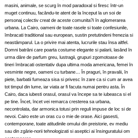
masini, animale, se scurg în mod paradoxal si firesc într-un
muget continuu, facându-te atent de la început la un soi de
personaj colectiv creat de aceste comunita?i în aglomerarea
urbana. La Cairo, oameni de toate rasele si toate confesiunile,
îmbracati traditional sau european, sustin pretutindeni frenezia si
neastâmparul. La o privire mai atenta, lucrurile stau însa altfel.
Domni batrâni care poarta costume elegante si palarii, lasând în
urma dâre de parfum greu, lustragii, grupuri zgomotoase de
tineri îmbracati ostentativ dupa ultima moda americana, femei în
vesminte negre, oameni cu turbane… În praguri, în pravalii, în
piete, barbatii fumeaza sisa si privesc în zare ca si cum ar avea
tot timpul din lume, iar viata ar fi facuta numai pentru asta. În
Cairo, daca iubesti orasul, orasul va începe sa te iubeasca si el
pe tine. Încet, încet vei remarca cresterea sa urbana,
necontrolata, dar armonica totusi prin reguli impuse de loc si de
nevoi. Cairo este un oras cu o mie de orase. Aici gasesti,
contemporane, toate atitudinile omului din preistorie, ev mediu
sau din zgârie-norii tehnologizati si aseptici ai însinguratului om