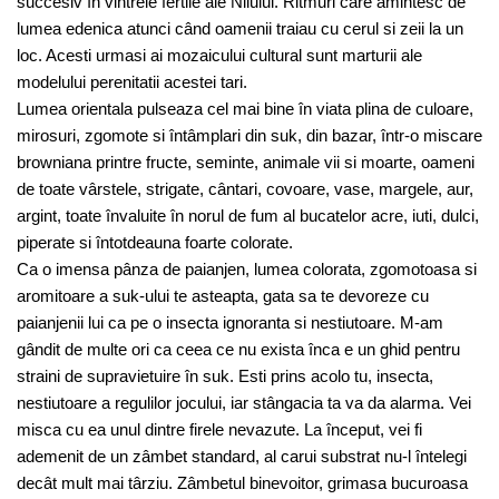
succesiv în vintrele fertile ale Nilului. Ritmuri care amintesc de
lumea edenica atunci când oamenii traiau cu cerul si zeii la un
loc. Acesti urmasi ai mozaicului cultural sunt marturii ale
modelului perenitatii acestei tari.
Lumea orientala pulseaza cel mai bine în viata plina de culoare,
mirosuri, zgomote si întâmplari din suk, din bazar, într-o miscare
browniana printre fructe, seminte, animale vii si moarte, oameni
de toate vârstele, strigate, cântari, covoare, vase, margele, aur,
argint, toate învaluite în norul de fum al bucatelor acre, iuti, dulci,
piperate si întotdeauna foarte colorate.
Ca o imensa pânza de paianjen, lumea colorata, zgomotoasa si
aromitoare a suk-ului te asteapta, gata sa te devoreze cu
paianjenii lui ca pe o insecta ignoranta si nestiutoare. M-am
gândit de multe ori ca ceea ce nu exista înca e un ghid pentru
straini de supravietuire în suk. Esti prins acolo tu, insecta,
nestiutoare a regulilor jocului, iar stângacia ta va da alarma. Vei
misca cu ea unul dintre firele nevazute. La început, vei fi
ademenit de un zâmbet standard, al carui substrat nu-l întelegi
decât mult mai târziu. Zâmbetul binevoitor, grimasa bucuroasa