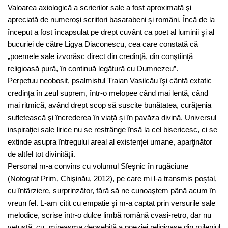
Valoarea axiologică a scrierilor sale a fost aproximată şi
apreciată de numeroşi scriitori basarabeni şi români. Încă de la
început a fost încapsulat pe drept cuvânt ca poet al luminii şi al
bucuriei de către Ligya Diaconescu, cea care constată că
„poemele sale izvorăsc direct din credinţă, din conştiinţă
religioasă pură, în continuă legătură cu Dumnezeu”.
Perpetuu neobosit, psalmistul Traian Vasilcău îşi cântă extatic
credinţa în zeul suprem, într-o melopee când mai lentă, când
mai ritmică, având drept scop să suscite bunătatea, curăţenia
sufletească şi încrederea în viaţă şi în pavăza divină. Universul
inspiraţiei sale lirice nu se restrânge însă la cel bisericesc, ci se
extinde asupra întregului areal al existenţei umane, aparţinător
de altfel tot divinităţii.
Personal m-a convins cu volumul Sfeşnic în rugăciune
(Notograf Prim, Chişinău, 2012), pe care mi l-a transmis poştal,
cu întârziere, surprinzător, fără să ne cunoaştem până acum în
vreun fel. L-am citit cu empatie şi m-a captat prin versurile sale
melodice, scrise într-o dulce limbă română cvasi-retro, dar nu
vetustă, cu „mireasma deosebită a poeziei religioase din mileniul