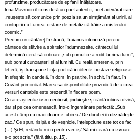
profunzime, producătoare de epifanii înălţătoare.
Irina Mavrodin îl consideră un poet autentic, poet adevărat care
„reuşeşte să comunice prin poezia sa un simţământ al unirii, al
contopirii cu Lumea, o stare de metafizică trăire a misterului
cosmic.”
Precum un cântăreţ în strană, Traianus intonează perene
cântece de slăvire a spiritelor îndumnezeite, cântecul lui
determină cerul să coboare „sub pomul ce a rodit lacrima lumii”,
sub pomul cunoaşterii şi al luminii. Cu reală smerenie, prin
letteră, îşi transpune fiinţa poetică în diferite ipostaze religioase:
în sfeşnic, în candelă, în dom, în psaltire, în schit, în flaut, în
Cuvânt primordial. Marea sa disponibilitate prozodică de a crea
versuri cantabile este prezentă în fiecare poem.
Cu acelaşi entuziasm neobosit, jinduieşte şi cântă iubirea divină,
dar şi pe cea omenească, într-o îngemănare perfectă: „Sub
acest câmp cu maci doarme Iubirea./ De dorul ei în deznădejde
zac./ Ce spun, risipă e de veşnicie, înţelepciune este tot ce fac
(…) Şi El, redându-mi-o pentru vecie,/ Să-mi ceară cu izvoare
s-o pot scrie.” (fără titlu, p. 15).