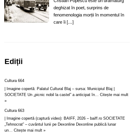
Cristian Popescu este un dramaturg
deghizat în poet, surprins de
fenomenologia morții în momentul în
care îi […]
Ediții
Cultura 664
| Imagine copertă: Palatul Cultural Blaj – sursa: Municipiul Blaj |
SOCIETATE Un „picnic nobil la castel” a anticipat în…
Citește mai mult
»
Cultura 663
| Imagine copertă (captură video): BAIFF, 2026 – baiff.ro SOCIETATE
„Tehnocrat” – cuvântul lunii pe Dexonline Dexonline publică lunar
un…
Citește mai mult »