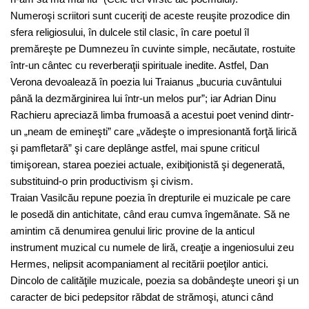
Numeroşi scriitori sunt cuceriţi de aceste reuşite prozodice din
sfera religiosului, în dulcele stil clasic, în care poetul îl
premăreşte pe Dumnezeu în cuvinte simple, necăutate, rostuite
într-un cântec cu reverberaţii spirituale inedite. Astfel, Dan
Verona devoalează în poezia lui Traianus „bucuria cuvântului
până la dezmărginirea lui într-un melos pur”; iar Adrian Dinu
Rachieru apreciază limba frumoasă a acestui poet venind dintr-
un „neam de emineşti” care „vădeşte o impresionantă forţă lirică
şi pamfletară” şi care deplânge astfel, mai spune criticul
timişorean, starea poeziei actuale, exibiţionistă şi degenerată,
substituind-o prin productivism şi civism.
Traian Vasilcău repune poezia în drepturile ei muzicale pe care
le posedă din antichitate, când erau cumva îngemănate. Să ne
amintim că denumirea genului liric provine de la anticul
instrument muzical cu numele de liră, creaţie a ingeniosului zeu
Hermes, nelipsit acompaniament al recitării poeţilor antici.
Dincolo de calităţile muzicale, poezia sa dobândeşte uneori şi un
caracter de bici pedepsitor răbdat de strămoşi, atunci când