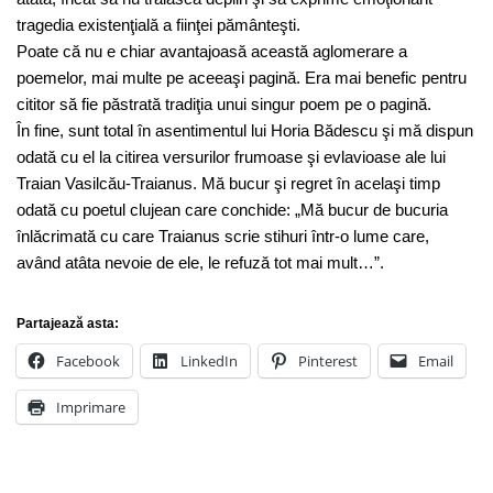
tragedia existenţială a fiinţei pământeşti.
Poate că nu e chiar avantajoasă această aglomerare a
poemelor, mai multe pe aceeaşi pagină. Era mai benefic pentru
cititor să fie păstrată tradiţia unui singur poem pe o pagină.
În fine, sunt total în asentimentul lui Horia Bădescu şi mă dispun
odată cu el la citirea versurilor frumoase şi evlavioase ale lui
Traian Vasilcău-Traianus. Mă bucur şi regret în acelaşi timp
odată cu poetul clujean care conchide: „Mă bucur de bucuria
înlăcrimată cu care Traianus scrie stihuri într-o lume care,
având atâta nevoie de ele, le refuză tot mai mult…”.
Partajează asta:
Facebook
LinkedIn
Pinterest
Email
Imprimare