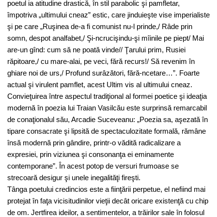
poetul ia atitudine drastică, în stil parabolic şi pamfletar,
împotriva „ultimului cneaz” estic, care jinduieşte vise imperialiste
şi pe care „Ruşinea de-a fi comunist nu-l prinde,/ Râde prin
somn, despot analfabet,/ Şi-ncrucişindu-şi mîinile pe piept/ Mai
are-un gînd: cum să ne poată vinde// Ţarului prim, Rusiei
răpitoare,/ cu mare-alai, pe veci, fără recurs!/ Să revenim în
ghiare noi de urs,/ Profund surâzători, fără-ncetare…”. Foarte
actual şi virulent pamflet, acest Ultim vis al ultimului cneaz.
Convieţuirea între aspectul tradiţional al formei poetice şi ideaţia
modernă în poezia lui Traian Vasilcău este surprinsă remarcabil
de conaţionalul său, Arcadie Suceveanu: „Poezia sa, aşezată în
tipare consacrate şi lipsită de spectaculozitate formală, rămâne
însă modernă prin gândire, printr-o vădită radicalizare a
expresiei, prin viziunea şi consonanţa ei eminamente
contemporane”. În acest potop de versuri frumoase se
strecoară desigur şi unele inegalităţi fireşti.
Tânga poetului credincios este a fiinţării perpetue, el nefiind mai
protejat în faţa vicisitudinilor vieţii decât oricare existenţă cu chip
de om. Jertfirea ideilor, a sentimentelor, a trăirilor sale în folosul