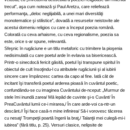
trecut”, aşa cum notează şi Paul Aretzu, care reliefează
performanţa, „deloc neglijabilă, a unei mari diversităţi
monotematice şi stilistice”, dovadă a resurselor neistovite ale
acestui domeniu religios cu care a început poezia română.
Colorată cu ceva arhaisme, cu ceva regionalisme, poezia sa
este, orice s-ar spune, relevantă.
Sfeşnic în rugăciune e un titlu metaforic cu trimitere la pioşenia
nedisimulată cu care poetul arde în evlavia sa bisericească.
Printr-o sinecdocă fericit găsită, poetul îşi transpune spiritul în
obiectul de cult însoţindu-l cu atributele rugăciunii şi al iubirii
sincere care împânzesc cartea da capo al fine. Iată cât de
incitant îşi transferă poetul arderea pioasă în cuvântul poetic,
confundându-se cu imaginea Cuvântului de-nceput: „Murmur de
stele îmi inundă zarea/ Mă lepăd de cuvinte şi-s Cuvânt/ În
PreaCuvântul lumii ce-i mirarea,/ În care arde-voi ca-ntr-un
descânt.// Îşi face casă-n mine infinirea/ Să-i vorovesc tăcerea
cu nesaţ/ Trompeţii poartă îngerii la braţ,/ Talanţii mei culegă-mi-i
iubirea” (fără titlu, p. 25). Versuri clasice, nelipsite de