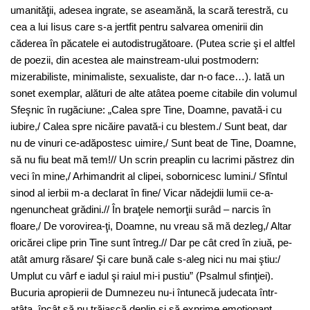
umanităţii, adesea ingrate, se aseamănă, la scară terestră, cu
cea a lui Iisus care s-a jertfit pentru salvarea omenirii din
căderea în păcatele ei autodistrugătoare. (Putea scrie şi el altfel
de poezii, din acestea ale mainstream-ului postmodern:
mizerabiliste, minimaliste, sexualiste, dar n-o face…). Iată un
sonet exemplar, alături de alte atâtea poeme citabile din volumul
Sfeşnic în rugăciune: „Calea spre Tine, Doamne, pavată-i cu
iubire,/ Calea spre nicăire pavată-i cu blestem./ Sunt beat, dar
nu de vinuri ce-adăpostesc uimire,/ Sunt beat de Tine, Doamne,
să nu fiu beat mă tem!// Un scrin preaplin cu lacrimi păstrez din
veci în mine,/ Arhimandrit al clipei, sobornicesc lumini./ Sfîntul
sinod al ierbii m-a declarat în fine/ Vicar nădejdii lumii ce-a-
ngenuncheat grădini.// În braţele nemorţii surâd – narcis în
floare,/ De vorovirea-ţi, Doamne, nu vreau să mă dezleg,/ Altar
oricărei clipe prin Tine sunt întreg.// Dar pe cât cred în ziuă, pe-
atât amurg răsare/ Şi care bună cale s-aleg nici nu mai ştiu:/
Umplut cu vârf e iadul şi raiul mi-i pustiu” (Psalmul sfinţiei).
Bucuria apropierii de Dumnezeu nu-i întunecă judecata într-
atâta, încât să nu trăiască deplin şi să exprime emoţionant