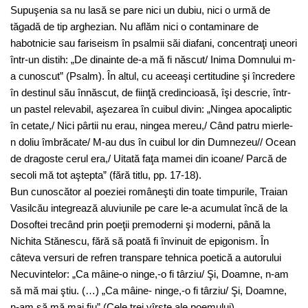
Supuşenia sa nu lasă se pare nici un dubiu, nici o urmă de
tăgadă de tip arghezian. Nu aflăm nici o contaminare de
habotnicie sau fariseism în psalmii săi diafani, concentraţi uneori
într-un distih: „De dinainte de-a mă fi născut/ Inima Domnului m-
a cunoscut” (Psalm). În altul, cu aceeaşi certitudine şi încredere
în destinul său înnăscut, de fiinţă credincioasă, îşi descrie, într-
un pastel relevabil, aşezarea în cuibul divin: „Ningea apocaliptic
în cetate,/ Nici pârtii nu erau, ningea mereu,/ Când patru mierle-
n doliu îmbrăcate/ M-au dus în cuibul lor din Dumnezeu// Ocean
de dragoste cerul era,/ Uitată faţa mamei din icoane/ Parcă de
secoli mă tot aştepta” (fără titlu, pp. 17-18).
Bun cunoscător al poeziei româneşti din toate timpurile, Traian
Vasilcău integrează aluviunile pe care le-a acumulat încă de la
Dosoftei trecând prin poeţii premoderni şi moderni, până la
Nichita Stănescu, fără să poată fi învinuit de epigonism. În
câteva versuri de refren transpare tehnica poetică a autorului
Necuvintelor: „Ca mâine-o ninge,-o fi târziu/ Şi, Doamne, n-am
să mă mai ştiu. (…) „Ca mâine- ninge,-o fi târziu/ Şi, Doamne,
n-am să mă mai fiu” (Cele trei vîrste ale poemului).