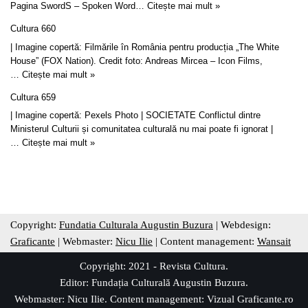
Pagina SwordS – Spoken Word…
Citește mai mult »
Cultura 660
| Imagine copertă: Filmările în România pentru producția „The White
House” (FOX Nation). Credit foto: Andreas Mircea – Icon Films,
…
Citește mai mult »
Cultura 659
| Imagine copertă: Pexels Photo | SOCIETATE Conflictul dintre
Ministerul Culturii și comunitatea culturală nu mai poate fi ignorat |
…
Citește mai mult »
Copyright:
Fundatia Culturala Augustin Buzura
| Webdesign:
Graficante
| Webmaster:
Nicu Ilie
| Content management:
Wansait
Copyright: 2021 - Revista Cultura.
Editor:
Fundația Culturală Augustin Buzura
.
Webmaster: Nicu Ilie. Content management:
Vizual Graficante.ro