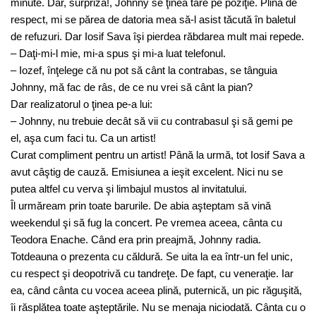
minute. Dar, surpriză!, Johnny se ţinea tare pe poziţie. Plină de
respect, mi se părea de datoria mea să-l asist tăcută în baletul
de refuzuri. Dar Iosif Sava îşi pierdea răbdarea mult mai repede.
– Daţi-mi-l mie, mi-a spus şi mi-a luat telefonul.
– Iozef, înţelege că nu pot să cânt la contrabas, se tânguia
Johnny, mă fac de râs, de ce nu vrei să cânt la pian?
Dar realizatorul o ţinea pe-a lui:
– Johnny, nu trebuie decât să vii cu contrabasul şi să gemi pe
el, aşa cum faci tu. Ca un artist!
Curat compliment pentru un artist! Până la urmă, tot Iosif Sava a
avut câştig de cauză. Emisiunea a ieşit excelent. Nici nu se
putea altfel cu verva şi limbajul mustos al invitatului.
Îl urmăream prin toate barurile. De abia aşteptam să vină
weekendul şi să fug la concert. Pe vremea aceea, cânta cu
Teodora Enache. Când era prin preajmă, Johnny radia.
Totdeauna o prezenta cu căldură. Se uita la ea într-un fel unic,
cu respect şi deopotrivă cu tandreţe. De fapt, cu veneraţie. Iar
ea, când cânta cu vocea aceea plină, puternică, un pic răguşită,
îi răsplătea toate aşteptările. Nu se menaja niciodată. Cânta cu o