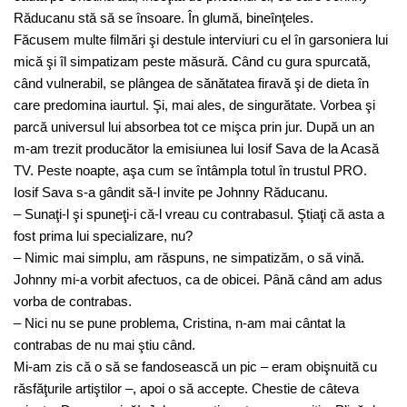
Răducanu stă să se însoare. În glumă, bineînţeles.
Făcusem multe filmări şi destule interviuri cu el în garsoniera lui
mică şi îl simpatizam peste măsură. Când cu gura spurcată,
când vulnerabil, se plângea de sănătatea firavă şi de dieta în
care predomina iaurtul. Şi, mai ales, de singurătate. Vorbea şi
parcă universul lui absorbea tot ce mişca prin jur. După un an
m-am trezit producător la emisiunea lui Iosif Sava de la Acasă
TV. Peste noapte, aşa cum se întâmpla totul în trustul PRO.
Iosif Sava s-a gândit să-l invite pe Johnny Răducanu.
– Sunaţi-l şi spuneţi-i că-l vreau cu contrabasul. Ştiaţi că asta a
fost prima lui specializare, nu?
– Nimic mai simplu, am răspuns, ne simpatizăm, o să vină.
Johnny mi-a vorbit afectuos, ca de obicei. Până când am adus
vorba de contrabas.
– Nici nu se pune problema, Cristina, n-am mai cântat la
contrabas de nu mai ştiu când.
Mi-am zis că o să se fandosească un pic – eram obişnuită cu
răsfăţurile artiştilor –, apoi o să accepte. Chestie de câteva