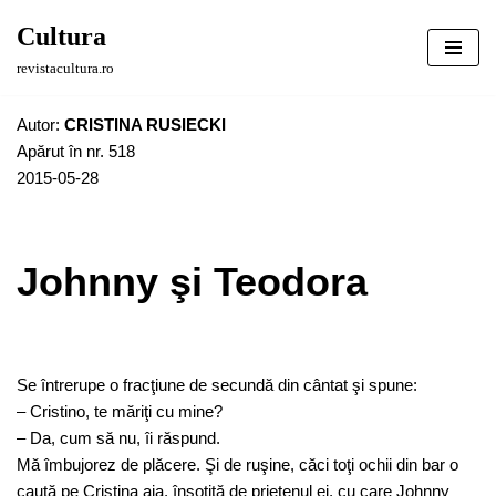
Cultura
Sari
revistacultura.ro
la
conținut
Autor:
CRISTINA RUSIECKI
Apărut în nr. 518
2015-05-28
Johnny şi Teodora
Se întrerupe o fracţiune de secundă din cântat şi spune:
– Cristino, te măriţi cu mine?
– Da, cum să nu, îi răspund.
Mă îmbujorez de plăcere. Şi de ruşine, căci toţi ochii din bar o
caută pe Cristina aia, însoţită de prietenul ei, cu care Johnny