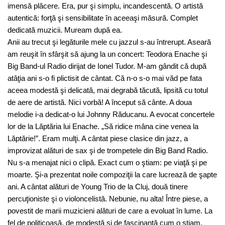
imensă plăcere. Era, pur şi simplu, incandescentă. O artistă
autentică: forţă şi sensibilitate în aceeaşi măsură. Complet
dedicată muzicii. Muream după ea.
Anii au trecut şi legăturile mele cu jazzul s-au întrerupt. Aseară
am reuşit în sfârşit să ajung la un concert: Teodora Enache şi
Big Band-ul Radio dirijat de Ionel Tudor. M-am gândit că după
atâţia ani s-o fi plictisit de cântat. Că n-o s-o mai văd pe fata
aceea modestă şi delicată, mai degrabă tăcută, lipsită cu totul
de aere de artistă. Nici vorbă! A început să cânte. A doua
melodie i-a dedicat-o lui Johnny Răducanu. A evocat concertele
lor de la Lăptăria lui Enache. „Să ridice mâna cine venea la
Lăptărie!”. Eram mulţi. A cântat piese clasice din jazz, a
improvizat alături de sax şi de trompetele din Big Band Radio.
Nu s-a menajat nici o clipă. Exact cum o ştiam: pe viaţă şi pe
moarte. Şi-a prezentat noile compoziţii la care lucrează de şapte
ani. A cântat alături de Young Trio de la Cluj, două tinere
percuţioniste şi o violoncelistă. Nebunie, nu alta! Între piese, a
povestit de marii muzicieni alături de care a evoluat în lume. La
fel de politicoasă, de modestă şi de fascinantă cum o ştiam.