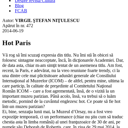
Despre revista Cultura
Blog
FCAB
Autor:
VIRGIL ŞTEFAN NIŢULESCU
Apărut în nr. 472
2014-06-19
Hot Paris
Vă rog să îmi scuzaţi expresia din titlu. Nu îmi stă în obicei să
folosesc sintagme neacceptate, încă, în dicţionarele Academiei. Dar,
de data asta, chiar m-am simţit tentat de un asemenea titlu. Am fost,
recent, la Paris, e adevărat, nu la vreo reuniune foarte trendy, ci la
una dintre cele mai plictisitoare adunări generale ale Consiliului
Internaţional al Muzeelor (ICOM) – de altfel, pentru mine, ultima la
care particip, în calitate de preşedinte al Comitetului Naţional
Român ICOM – care a fost agrementată, însă, de o vizită la un
important muzeu parizian. Până acolo, însă, va trebui să o luăm
metodic, pornind de la cuvântul englezesc hot. Ce poate să fie hot
într-un muzeu parizian?
Ei, bine, senzaţia lunii mai, la Muzeul d’Orsay, nu a fost vreo
expoziţie temporară, ci un performance (chiar nu ştiu cum să traduc
chestia asta în limba română) al unei franţuzoaice de 30 de ani, pe
numele său Deborah de Robertis, care, în ziua de 29 mai 2014, la