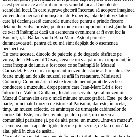
acest performace a stârnit un uriaş scandal local. Dincolo de
scandalul local, în care supraveghetorii încercau să acopere imaginea
vulvei doamnei sau domnişoarei de Robertis, faţă de toţi vizitatorii
care îşi declanşaseră camerele numerice pentru a prinde fiecare
detaliu din vulva artistei, pentru mine mai important a fost gândul la
ce s-ar fi întâmplat dacă un asemenea eveniment ar fi avut loc la
Bucureşti, la Bârlad sau la Baia Mare. Aştept părerile
dumneavoastră, pentru că eu mă simt depăşit de o asemenea
perspectivă.
Cu toate acestea, dincolo de paietele şi de degetele răsfirate pe
vulvă, de la Muzeul d’Orsay, ceea ce mi s-a părut mai important, în
acest început de iunie, a fost ceea ce se întâmplă la Muzeul
Carnavlet. Este cel mai important muzeu de istorie al Parisului. De
foarte mulţi ani de zile muzeul se află în restaurare. Ministerul
Culturii şi Comunicării a fost extrem de nemulţumit de vechea
conducere a muzeului, drept pentru care Jean-Marc Léri a fost
înlocuit cu Valérie Guillame, fostul conservator şef al muzeului.
Muzeul Carnavalet este o mică minune muzeografică. Este, pe de o
parte, principalul muzeu de istorie al Parisului, dar este, în acelaşi
timp, un muzeu eclectic, ce aminteşte de urmaşele cabinetelor de
curiozităţi. Este, cu alte cuvinte, pe de o parte, un muzeu al
comunităţii pariziene şi, pe de altă parte, un muzeu „într-un muzeu”,
asemenea unei capsule rigide, trecute prin secole, de la o epocă la
alta, până în ziua de astăzi.
Muzeul Carnavalet avea nevoie în mod vizibil, de mulţi ani de zile,