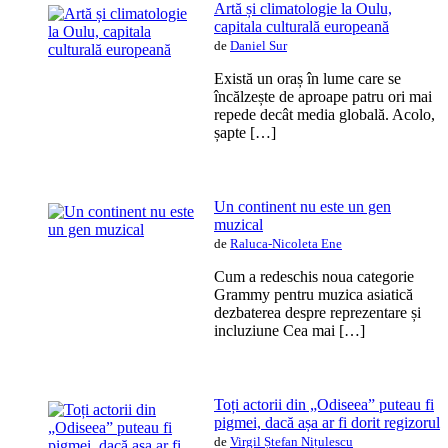
Artă și climatologie la Oulu,
capitala culturală europeană
de
Daniel Sur
Există un oraș în lume care se
încălzește de aproape patru ori mai
repede decât media globală. Acolo,
șapte […]
Un continent nu este un gen
muzical
de
Raluca-Nicoleta Ene
Cum a redeschis noua categorie
Grammy pentru muzica asiatică
dezbaterea despre reprezentare și
incluziune Cea mai […]
Toți actorii din „Odiseea” puteau fi
pigmei, dacă așa ar fi dorit regizorul
de
Virgil Ștefan Nițulescu