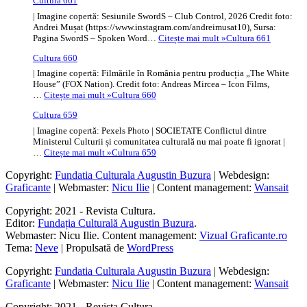
Cultura 661
| Imagine copertă: Sesiunile SwordS – Club Control, 2026 Credit foto:
Andrei Mușat (https://www.instagram.com/andreimusat10), Sursa:
Pagina SwordS – Spoken Word…
Citește mai mult »
Cultura 661
Cultura 660
| Imagine copertă: Filmările în România pentru producția „The White
House” (FOX Nation). Credit foto: Andreas Mircea – Icon Films,
…
Citește mai mult »
Cultura 660
Cultura 659
| Imagine copertă: Pexels Photo | SOCIETATE Conflictul dintre
Ministerul Culturii și comunitatea culturală nu mai poate fi ignorat |
…
Citește mai mult »
Cultura 659
Copyright:
Fundatia Culturala Augustin Buzura
| Webdesign:
Graficante
| Webmaster:
Nicu Ilie
| Content management:
Wansait
Copyright: 2021 - Revista Cultura.
Editor:
Fundația Culturală Augustin Buzura
.
Webmaster: Nicu Ilie. Content management:
Vizual Graficante.ro
Tema:
Neve
| Propulsată de
WordPress
Copyright:
Fundatia Culturala Augustin Buzura
| Webdesign:
Graficante
| Webmaster:
Nicu Ilie
| Content management:
Wansait
Copyright: 2021 - Revista Cultura.