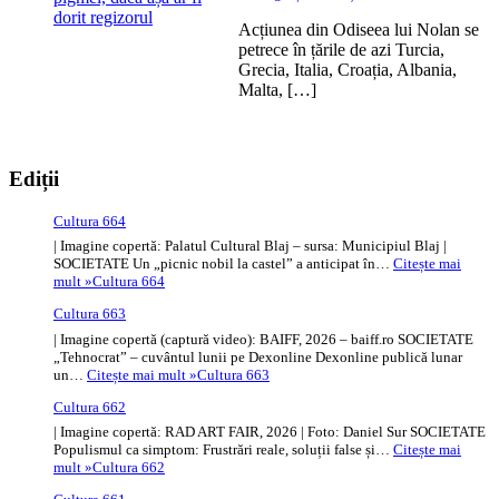
Acțiunea din Odiseea lui Nolan se
petrece în țările de azi Turcia,
Grecia, Italia, Croația, Albania,
Malta, […]
Ediții
Cultura 664
| Imagine copertă: Palatul Cultural Blaj – sursa: Municipiul Blaj |
SOCIETATE Un „picnic nobil la castel” a anticipat în…
Citește mai
mult »
Cultura 664
Cultura 663
| Imagine copertă (captură video): BAIFF, 2026 – baiff.ro SOCIETATE
„Tehnocrat” – cuvântul lunii pe Dexonline Dexonline publică lunar
un…
Citește mai mult »
Cultura 663
Cultura 662
| Imagine copertă: RAD ART FAIR, 2026 | Foto: Daniel Sur SOCIETATE
Populismul ca simptom: Frustrări reale, soluții false și…
Citește mai
mult »
Cultura 662