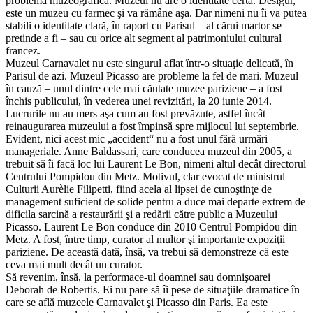
problemă muzeografică. Muzeul nu are o identitate certă. Desigur,
este un muzeu cu farmec şi va rămâne aşa. Dar nimeni nu îi va putea
stabili o identitate clară, în raport cu Parisul – al cărui martor se
pretinde a fi – sau cu orice alt segment al patrimoniului cultural
francez.
Muzeul Carnavalet nu este singurul aflat într-o situaţie delicată, în
Parisul de azi. Muzeul Picasso are probleme la fel de mari. Muzeul
în cauză – unul dintre cele mai căutate muzee pariziene – a fost
închis publicului, în vederea unei revizitări, la 20 iunie 2014.
Lucrurile nu au mers aşa cum au fost prevăzute, astfel încât
reinaugurarea muzeului a fost împinsă spre mijlocul lui septembrie.
Evident, nici acest mic „accident“ nu a fost unul fără urmări
manageriale. Anne Baldassari, care conducea muzeul din 2005, a
trebuit să îi facă loc lui Laurent Le Bon, nimeni altul decât directorul
Centrului Pompidou din Metz. Motivul, clar evocat de ministrul
Culturii Aurèlie Filipetti, fiind acela al lipsei de cunoştinţe de
management suficient de solide pentru a duce mai departe extrem de
dificila sarcină a restaurării şi a redării către public a Muzeului
Picasso. Laurent Le Bon conduce din 2010 Centrul Pompidou din
Metz. A fost, între timp, curator al multor şi importante expoziţii
pariziene. De această dată, însă, va trebui să demonstreze că este
ceva mai mult decât un curator.
Să revenim, însă, la performace-ul doamnei sau domnişoarei
Deborah de Robertis. Ei nu pare să îi pese de situaţiile dramatice în
care se află muzeele Carnavalet şi Picasso din Paris. Ea este