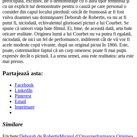
preocupată, exclusiv, de o demonstraţie cu o aură uşor feministă şi
cu un explicit tur demonstrativ pentru o cauză pe care personal o
consider din capul locului pierdută: oricât de frumoasă ar fi fost
vulva doamnei sau domnişoarei Deborah de Robertis, ea nu ar fi
putut fi, niciodată, echivalentul glorioasei picturi a lui Courbet. Se
spune că uneori viaţa bate filmul. Ei, bine, de această dată, arta bate
oricare realitate. Originea lumii a lui Courbet nu va putea fi egalată,
niciodată, de nici un fel de performance, indiferent cât de vii vor fi
acele modeste copii vivante, după un original pictat în 1866. Este,
poate, cutremurător faptul că un corp omenesc poate fi mai puţin
expresiv decât o pictură. La urma urmei, asta este realitatea: arta este
mai presus.
Partajează asta:
Facebook
LinkedIn
Pinterest
Email
Imprimare
Similare
Etichete:
Deborah de Robertis
Muzeul d’Orsay
performance Originea