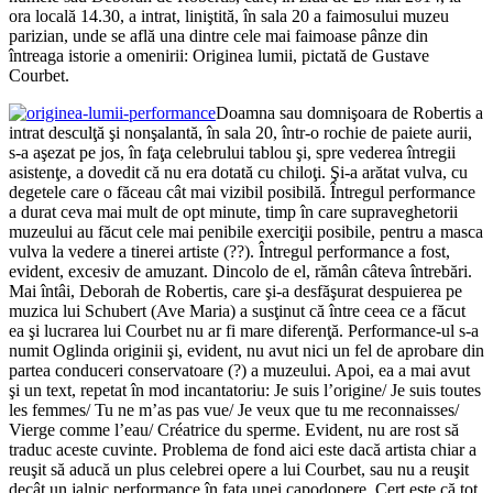
ora locală 14.30, a intrat, liniştită, în sala 20 a faimosului muzeu
parizian, unde se află una dintre cele mai faimoase pânze din
întreaga istorie a omenirii: Originea lumii, pictată de Gustave
Courbet.
Doamna sau domnişoara de Robertis a
intrat desculţă şi nonşalantă, în sala 20, într-o rochie de paiete aurii,
s-a aşezat pe jos, în faţa celebrului tablou şi, spre vederea întregii
asistenţe, a dovedit că nu era dotată cu chiloţi. Şi-a arătat vulva, cu
degetele care o făceau cât mai vizibil posibilă. Întregul performance
a durat ceva mai mult de opt minute, timp în care supraveghetorii
muzeului au făcut cele mai penibile exerciţii posibile, pentru a masca
vulva la vedere a tinerei artiste (??). Întregul performance a fost,
evident, excesiv de amuzant. Dincolo de el, rămân câteva întrebări.
Mai întâi, Deborah de Robertis, care şi-a desfăşurat despuierea pe
muzica lui Schubert (Ave Maria) a susţinut că între ceea ce a făcut
ea şi lucrarea lui Courbet nu ar fi mare diferenţă. Performance-ul s-a
numit Oglinda originii şi, evident, nu avut nici un fel de aprobare din
partea conduceri conservatoare (?) a muzeului. Apoi, ea a mai avut
şi un text, repetat în mod incantatoriu: Je suis l’origine/ Je suis toutes
les femmes/ Tu ne m’as pas vue/ Je veux que tu me reconnaisses/
Vierge comme l’eau/ Créatrice du sperme. Evident, nu are rost să
traduc aceste cuvinte. Problema de fond aici este dacă artista chiar a
reuşit să aducă un plus celebrei opere a lui Courbet, sau nu a reuşit
decât un jalnic performance în faţa unei capodopere. Cert este că tot