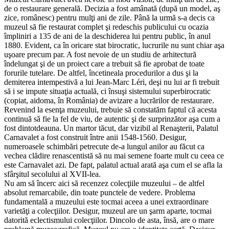
de o restaurare generală. Decizia a fost amânată (după un model, aş
zice, românesc) pentru mulţi ani de zile. Până la urmă s-a decis ca
muzeul să fie restaurat complet şi redeschis publicului cu ocazia
împliniri a 135 de ani de la deschiderea lui pentru public, în anul
1880. Evident, ca în oricare stat birocratic, lucrurile nu sunt chiar aşa
uşoare precum par. A fost nevoie de un studiu de arhitectură
îndelungat şi de un proiect care a trebuit să fie aprobat de toate
forurile tutelare. De altfel, încetineala procedurilor a dus şi la
demiterea intempestivă a lui Jean-Marc Léri, deşi nu lui ar fi trebuit
să i se impute situaţia actuală, ci însuşi sistemului superbirocratic
(copiat, aidoma, în România) de avizare a lucrărilor de restaurare.
Revenind la esenţa muzeului, trebuie să constatăm faptul că acesta
continuă să fie la fel de viu, de autentic şi de surprinzător aşa cum a
fost dintotdeauna. Un martor tăcut, dar vizibil al Renaşterii, Palatul
Carnavalet a fost construit între anii 1548-1560. Desigur,
numeroasele schimbări petrecute de-a lungul anilor au făcut ca
vechea clădire renascentistă să nu mai semene foarte mult cu ceea ce
este Carnavalet azi. De fapt, palatul actual arată aşa cum el se afla la
sfârşitul secolului al XVII-lea.
Nu am să încerc aici să recenzez colecţiile muzeului – de altfel
absolut remarcabile, din toate punctele de vedere. Problema
fundamentală a muzeului este tocmai aceea a unei extraordinare
varietăţi a colecţiilor. Desigur, muzeul are un şarm aparte, tocmai
datorită eclectismului colecţiilor. Dincolo de asta, însă, are o mare