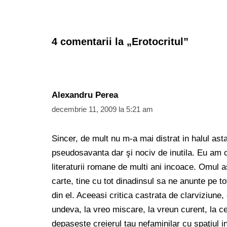
4 comentarii la „Erotocritul”
Alexandru Perea
decembrie 11, 2009 la 5:21 am
Sincer, de mult nu m-a mai distrat in halul ast
pseudosavanta dar şi nociv de inutila. Eu am c
literaturii romane de multi ani incoace. Omul ast
carte, tine cu tot dinadinsul sa ne anunte pe to
din el. Aceeasi critica castrata de clarviziune,
undeva, la vreo miscare, la vreun curent, la cev
depaseste creierul tau nefaminilar cu spaţiul in 