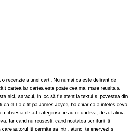
a o recenzie a unei carti. Nu numai ca este delirant de
itit cartea iar cartea este poate cea mai mare reusita a
a aici, saracul, in loc să fie atent la textul si povestea din
ti ca el l-a citit pa James Joyce, ba chiar ca a inteles ceva
 cu obsesia de a-l categorisi pe autor undeva, de a-l alinia
a. Iar cand nu reusesti, cand noutatea scriiturii iti
care autorul iti permite sa intri, atunci te enervezi si