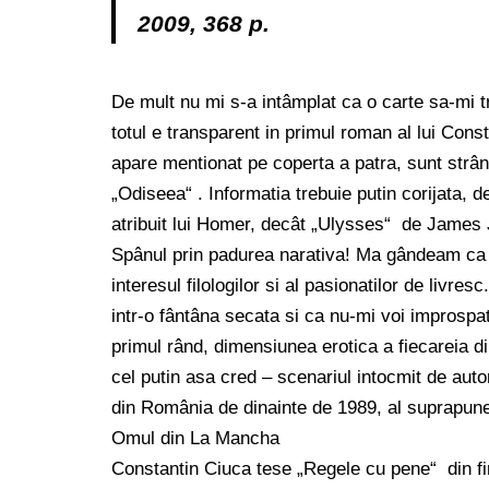
2009, 368 p.
De mult nu mi s-a intâmplat ca o carte sa-mi tr
totul e transparent in primul roman al lui Cons
apare mentionat pe coperta a patra, sunt strâns
„Odiseea“ . Informatia trebuie putin corijata,
atribuit lui Homer, decât „Ulysses“ de James
Spânul prin padurea narativa! Ma gândeam ca ia
interesul filologilor si al pasionatilor de liv
intr-o fântâna secata si ca nu-mi voi improspa
primul rând, dimensiunea erotica a fiecareia d
cel putin asa cred – scenariul intocmit de autor, 
din România de dinainte de 1989, al suprapuner
Omul din La Mancha
Constantin Ciuca tese „Regele cu pene“ din fir