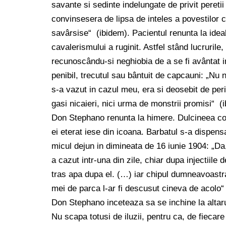
savante si sedinte indelungate de privit peretii 
convinsesera de lipsa de inteles a povestilor cit
savârsise“ (ibidem). Pacientul renunta la ide
cavalerismului a ruginit. Astfel stând lucruril
recunoscându-si neghiobia de a se fi avântat in
penibil, trecutul sau bântuit de capcauni: „Nu
s-a vazut in cazul meu, era si deosebit de peric
gasi nicaieri, nici urma de monstrii promisi“ (
Don Stephano renunta la himere. Dulcineea cob
ei eterat iese din icoana. Barbatul s-a dispens
micul dejun in dimineata de 16 iunie 1904: „
a cazut intr-una din zile, chiar dupa injectiile d
tras apa dupa el. (…) iar chipul dumneavoastr
mei de parca l-ar fi descusut cineva de acolo“ 
Don Stephano inceteaza sa se inchine la altarul
Nu scapa totusi de iluzii, pentru ca, de fiecar