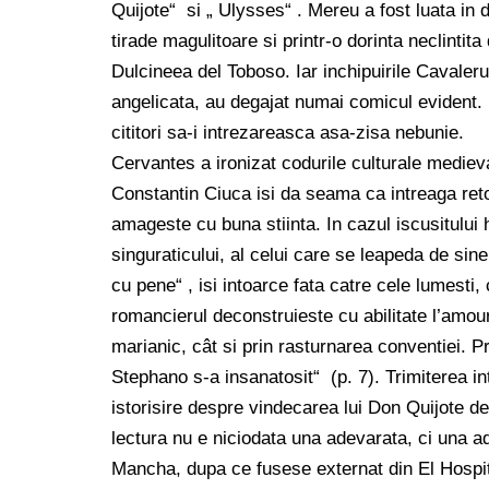
Quijote“ si „ Ulysses“ . Mereu a fost luata in
tirade magulitoare si printr-o dorinta neclintita
Dulcineea del Toboso. Iar inchipuirile Cavaleru
angelicata, au degajat numai comicul evident.
cititori sa-i intrezareasca asa-zisa nebunie.
Cervantes a ironizat codurile culturale mediev
Constantin Ciuca isi da seama ca intreaga retor
amageste cu buna stiinta. In cazul iscusitului hi
singuraticului, al celui care se leapeda de si
cu pene“ , isi intoarce fata catre cele lumesti, 
romancierul deconstruieste cu abilitate l’amour
marianic, cât si prin rasturnarea conventiei. P
Stephano s-a insanatosit“ (p. 7). Trimiterea i
istorisire despre vindecarea lui Don Quijote d
lectura nu e niciodata una adevarata, ci una ad
Mancha, dupa ce fusese externat din El Hospit