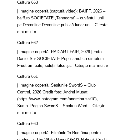
Cultura 663
| Imagine copertă (captură video): BAIFF, 2026 –
baiff.ro SOCIETATE „Tehnocrat” – cuvântul lunii
pe Dexonline Dexonline publică lunar un…
Citește
mai mult »
Cultura 662
| Imagine copertă: RAD ART FAIR, 2026 | Foto:
Daniel Sur SOCIETATE Populismul ca simptom:
Frustrări reale, soluții false și…
Citește mai mult »
Cultura 661
| Imagine copertă: Sesiunile SwordS – Club
Control, 2026 Credit foto: Andrei Mușat
(https://www.instagram.com/andreimusat10),
Sursa: Pagina SwordS – Spoken Word…
Citește
mai mult »
Cultura 660
| Imagine copertă: Filmările în România pentru
producția „The White House” (FOX Nation). Credit