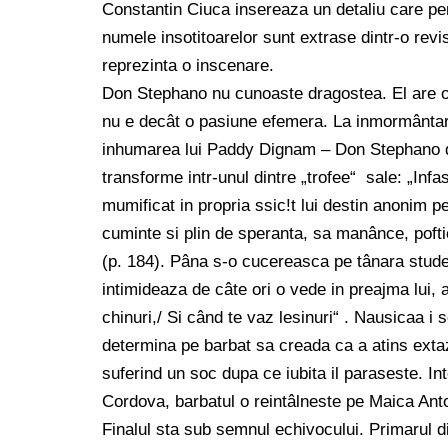
Constantin Ciuca insereaza un detaliu care per
numele insotitoarelor sunt extrase dintr-o revi
reprezinta o inscenare.
Don Stephano nu cunoaste dragostea. El are o
nu e decât o pasiune efemera. La inmormântare
inhumarea lui Paddy Dignam – Don Stephano de
transforme intr-unul dintre „trofee“ sale: „Infasu
mumificat in propria ssic!t lui destin anonim p
cuminte si plin de speranta, sa manânce, pofti
(p. 184). Pâna s-o cucereasca pe tânara stude
intimideaza de câte ori o vede in preajma lui
chinuri,/ Si când te vaz lesinuri“ . Nausicaa i 
determina pe barbat sa creada ca a atins exta
suferind un soc dupa ce iubita il paraseste. In
Cordova, barbatul o reintâlneste pe Maica Antoa
Finalul sta sub semnul echivocului. Primarul 