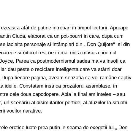
ezeasca atât de putine intrebari in timpul lecturii. Aproape
tantin Ciuca, elaborat ca un pot-pourri in care, dupa cum
e laolalta personaje si intâmplari din „ Don Quijote“ si din
 deoarece scriitorul rescrie in mai mica masura poemul
 Joyce. Parea ca postmodernismul sadea ma va insoti ca
r dau peste o reciclare inteligenta care va stârni doar
resc. Dupa fiecare pagina, aveam senzatia ca voi ramâne captiv
ta ideile. Constatam insa ca prozatorul asamblase, in
intre cele doua capodopere. Abia la final am inteles – sau
un scenariu al disimularilor perfide, al aluziilor la situatii
ii vocilor narative.
ele erotice luate prea putin in seama de exegetii lui „ Don