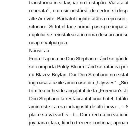
transforma in sclav, iar nu in stapân. Viata ala
reperata“ , e un sir nesfârsit de certuri si de
alte Acrivite. Barbatul inghite atâtea reprosuri
sifonare. Si tot el face primul pas spre impac
cuplului se reinstaleaza in urma descarcarii s
noapte valpurgica.
Nausicaa
Furia il apuca pe Don Stephano când se gândest
se comporta Poldy Bloom când se ratacea prin la
cu Blazez Boylan. Dar Don Stephano nu e stator
ingroasa aluziile amoroase din „Ulysses“. „Si
trimitea ocheade angajatul de la „Freeman’s Jo
Don Stephano la restaurantul unui hotel. Intâlnir
aminteste ca era indragostit de altcineva: „ – 
place sa va vad. s…t – Dar cred ca nu va iubes
joyciana clara, fiind o trecere continua, aproape