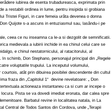
 derâdere iubirea de esenta trubadureasca, exprimata prin
 de a restabili ordinea in lume, pentru insipida si grobiana
lui Tristei Figuri, in care femeia urâta devenea o donna
 Don Quijote s-a ascuns in entuziasmul sau, lasându-i pe
ale, ceea ce nu inseamna ca le-a si dezgolit de semnificatii.
ica medievala a iubirii inchide in ea chinul celui care se
dalgo, e chinul nestatornicului, al ratacitorului, al
ne. In schimb, Don Stephano, personajul principal din „Regele
catre voluptatile trupului. La inceputul volumului,
 courtois, atât prin dibuirea posibilei descendente din cultul
rima fraza din „Capitolul 1“ devine revelatoare: „ Don
ntertextuala actioneaza instantaneu ca si cum ar incepe o
e locura. Pista se va dovedi imediat eronata, dar calea spre
emenitoare. Barbatul revine in localitatea natala, in La
al Central de Todos Santos din Cordova, unde „Terapii