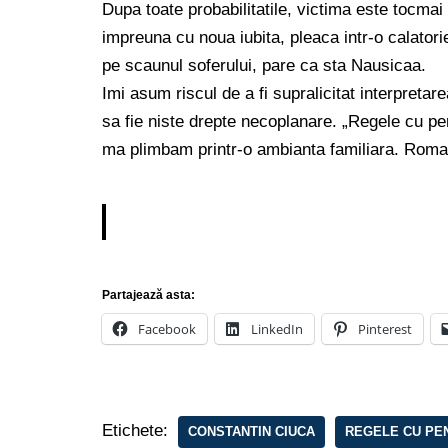
Dupa toate probabilitatile, victima este tocma
impreuna cu noua iubita, pleaca intr-o calatorie
pe scaunul soferului, pare ca sta Nausicaa.
Imi asum riscul de a fi supralicitat interpretar
sa fie niste drepte necoplanare. „Regele cu p
ma plimbam printr-o ambianta familiara. Romanu
Partajează asta:
Facebook
LinkedIn
Pinterest
Etichete:
CONSTANTIN CIUCA
REGELE CU PE