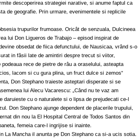
mite descoperirea strategiei narative, si anume faptul ca
sta de geografie. Prin urmare, evenimentele si replicile
bsesia trupurilor frumoase. Oricât de senzuala, Dulcineea
a lui Don Ligueros de Trabajo – episod inspirat de
vine obsedat de fiica defunctului, de Nausicaa, vrând s-o
rat in fâsii late de amintiri despre trecut si viitor,
e podeaua rece de pietre de râu a oraselului, asteapta
cios, lacom si cu gura plina, un fruct dulce si zemos“
nta, Don Stephano traieste asteptari disperate si se
, asemenea lui Alecu Vacarescu: „Când nu te vaz am
se daruieste cu o naturalete si o lipsa de prejudecati ce-l
zul. Don Stephano ajunge dependent de placerile trupului,
ternat din nou la El Hospital Central de Todos Santos din
neta, femeia care-l ingrijise si inainte.
din La Mancha il anunta pe Don Stephano ca si-a ucis sotia.