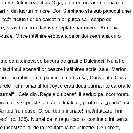
turi de Dulcineea, alias Olga, a carei „onoare nu poate fi
spartiri din lucruri minore. Don Stephano sta sub papucul unei
, incât niciun fier de calcat n-ar putea sa-l scape de
are, spasit ca nu-i daduse dreptate partenerei. Armonia
exuale. Orice intâlnire erotica a celor doi seamana cu o
e ca altcineva se bucura de gratiile Dulcineei. Nu altfel
birintul scenariilor despre intâlnirea sotiei sale, Marion,
nic in iubire, ci in patimi. In cartea sa, Constantin Ciuca
renele“ din romanul lui Joyce erau doua barmanite carora le
urnal“ . Cele din „Regele cu pene“ il seduc pe incornoratul
ea lor se opreste la stadiul libatiilor, pentru ca „prada“ isi
Sunteti frumoase. O, sunteti minunate! Incântatoare. Imi
c“ (p. 136). Numai ca intregul capitol contine o influenta
 insesizabila, de la realitate la halucinatie. Ce-i drept,