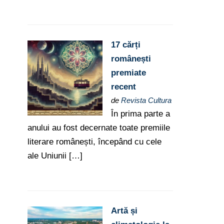
17 cărți
românești
premiate
recent
de
Revista Cultura
În prima parte a
anului au fost decernate toate premiile
literare românești, începând cu cele
ale Uniunii […]
Artă și