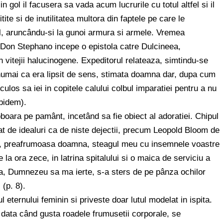
in gol il facusera sa vada acum lucrurile cu totul altfel si il
ite si de inutilitatea multora din faptele pe care le
al, aruncându-si la gunoi armura si armele. Vremea
e, Don Stephano incepe o epistola catre Dulcineea,
 vitejii halucinogene. Expeditorul relateaza, simtindu-se
 numai ca era lipsit de sens, stimata doamna dar, dupa cum
ulos sa iei in copitele calului colbul imparatiei pentru a nu
ibidem).
oara pe pamânt, incetând sa fie obiect al adoratiei. Chipul
at de idealuri ca de niste dejectii, precum Leopold Bloom de
Da, preafrumoasa doamna, steagul meu cu insemnele voastre
e la ora zece, in latrina spitalului si o maica de serviciu a
a, Dumnezeu sa ma ierte, s-a sters de pe pânza ochilor
(p. 8).
 eternului feminin si priveste doar lutul modelat in ispita.
e data când gusta roadele frumusetii corporale, se