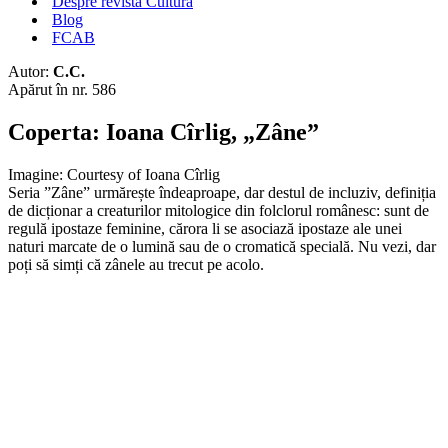
Despre revista Cultura
Blog
FCAB
Autor:
C.C.
Apărut în nr. 586
Coperta: Ioana Cîrlig, „Zâne”
Imagine: Courtesy of Ioana Cîrlig
Seria ”Zâne” urmărește îndeaproape, dar destul de incluziv, definiția
de dicționar a creaturilor mitologice din folclorul românesc: sunt de
regulă ipostaze feminine, cărora li se asociază ipostaze ale unei
naturi marcate de o lumină sau de o cromatică specială. Nu vezi, dar
poți să simți că zânele au trecut pe acolo.