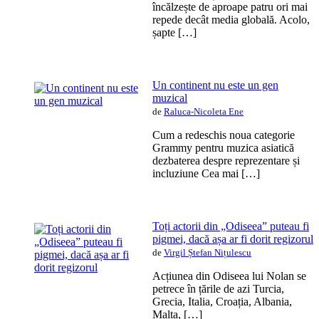
încălzește de aproape patru ori mai
repede decât media globală. Acolo,
șapte […]
Un continent nu este un gen
muzical
de
Raluca-Nicoleta Ene
Cum a redeschis noua categorie
Grammy pentru muzica asiatică
dezbaterea despre reprezentare și
incluziune Cea mai […]
Toți actorii din „Odiseea” puteau fi
pigmei, dacă așa ar fi dorit regizorul
de
Virgil Ștefan Nițulescu
Acțiunea din Odiseea lui Nolan se
petrece în țările de azi Turcia,
Grecia, Italia, Croația, Albania,
Malta, […]