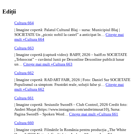
Ediții
Cultura 664
| Imagine copertă: Palatul Cultural Blaj – sursa: Municipiul Blaj |
SOCIETATE Un „picnic nobil la castel” a anticipat în…
Citește mai
mult »
Cultura 664
Cultura 663
| Imagine copertă (captură video): BAIFF, 2026 – baiff.ro SOCIETATE
„Tehnocrat” – cuvântul lunii pe Dexonline Dexonline publică lunar
un…
Citește mai mult »
Cultura 663
Cultura 662
| Imagine copertă: RAD ART FAIR, 2026 | Foto: Daniel Sur SOCIETATE
Populismul ca simptom: Frustrări reale, soluții false și…
Citește mai
mult »
Cultura 662
Cultura 661
| Imagine copertă: Sesiunile SwordS – Club Control, 2026 Credit foto:
Andrei Mușat (https://www.instagram.com/andreimusat10), Sursa:
Pagina SwordS – Spoken Word…
Citește mai mult »
Cultura 661
Cultura 660
| Imagine copertă: Filmările în România pentru producția „The White