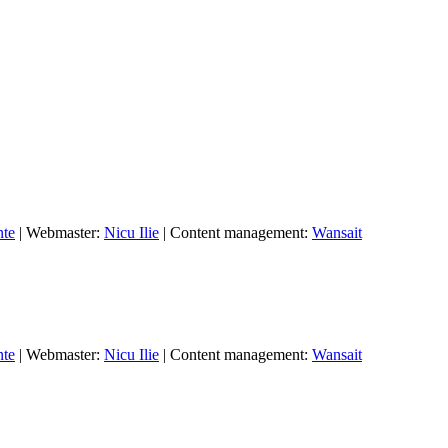
nte
| Webmaster:
Nicu Ilie
| Content management:
Wansait
nte
| Webmaster:
Nicu Ilie
| Content management:
Wansait