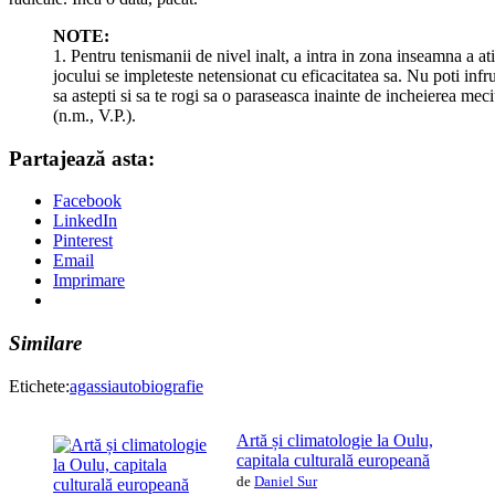
NOTE:
1. Pentru tenismanii de nivel inalt, a intra in zona inseamna a at
jocului se impleteste netensionat cu eficacitatea sa. Nu poti infr
sa astepti si sa te rogi sa o paraseasca inainte de incheierea meciu
(n.m., V.P.).
Partajează asta:
Facebook
LinkedIn
Pinterest
Email
Imprimare
Similare
Etichete:
agassi
autobiografie
Artă și climatologie la Oulu,
capitala culturală europeană
de
Daniel Sur