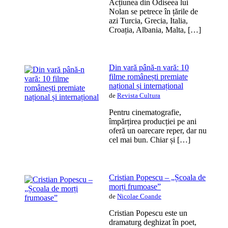
Acțiunea din Odiseea lui
Nolan se petrece în țările de
azi Turcia, Grecia, Italia,
Croația, Albania, Malta, […]
Din vară până-n vară: 10
filme românești premiate
național și internațional
de
Revista Cultura
Pentru cinematografie,
împărțirea producției pe ani
oferă un oarecare reper, dar nu
cel mai bun. Chiar și […]
Cristian Popescu – „Școala de
morți frumoase”
de
Nicolae Coande
Cristian Popescu este un
dramaturg deghizat în poet,