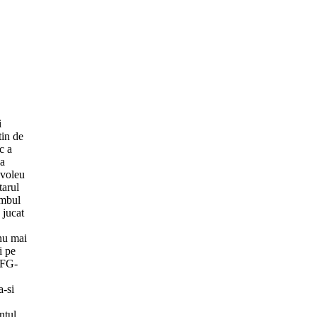
i
tin de
c a
 a
-voleu
tarul
ombul
 jucat
 nu mai
i pe
 RFG-
a-si
ntul.