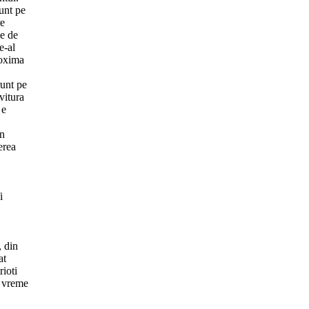
unt pe
re
ie de
e-al
roxima
runt pe
vitura
 e
în
erea
i
, din
at
ioti
e vreme