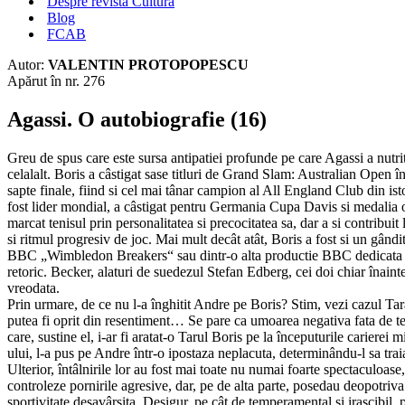
Despre revista Cultura
Blog
FCAB
Autor:
VALENTIN PROTOPOPESCU
Apărut în nr. 276
Agassi. O autobiografie (16)
Greu de spus care este sursa antipatiei profunde pe care Agassi a nutri
celalalt. Boris a câstigat sase titluri de Grand Slam: Australian Ope
sapte finale, fiind si cel mai tânar campion al All England Club din ist
fost lider mondial, a câstigat pentru Germania Cupa Davis si medalia 
marcat tenisul prin personalitatea si precocitatea sa, dar a si contribui
si ritmul progresiv de joc. Mai mult decât atât, Boris a fost si un gândi
BBC „Wimbledon Breakers“ sau dintr-o alta productie BBC dedicata lu
retoric. Becker, alaturi de suedezul Stefan Edberg, cei doi chiar înaint
vreodata.
Prin urmare, de ce nu l-a înghitit Andre pe Boris? Stim, vezi cazul Ta
putea fi oprit din resentiment… Se pare ca umoarea negativa fata de t
care, sustine el, i-ar fi aratat-o Tarul Boris pe la începuturile cari
ului, l-a pus pe Andre într-o ipostaza neplacuta, determinându-l sa traias
Ulterior, întâlnirile lor au fost mai toate nu numai foarte spectaculoase,
controleze pornirile agresive, dar, pe de alta parte, posedau deopotriva
sportivitate desavârsita. Desigur, pe cât de temperamental si irascibil, 