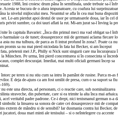
bruarie 1988, îmi croiesc drum pâna în semifinala, unde trebuie sa-l înfr
e. Acesta se bucura de o alura impunatoare, cu coafura lui surprinzatoa
 pâna la nivelul mijlocului meu. Neamtul se afla în cea mai buna dispozit
 set. Le-am pierdut apoi destul de usor pe urmatoarele doua, iar în cel d
ris priviri sumbre, ca doi tauri aflati la rut. Mi-am jurat sa-l înving la p
Unite în capitala Bavariei: „Înca din primul meci ma vad obligat sa-l înf
ac o harmalaie ca de tunet; douasprezece mii de germani aclama fiecare lo
ea asta nu ma tulbura, de parca as fi intrat profund în zona?. Poate ca nu
m promis sa nu mai pierd niciodata în fata lui Becker, si am început
ta, prietenii mei J.P., Philly si Nick sunt singurii care ma încurajeaza 
 la München. Pe urma, îmi pierd concentrarea si în consecinta si încred
scaun, complet descurajat. Imediat, mai multi oficiali germani încep sa
minat.
 întorc pe teren si nu stiu cum sa intru în pamânt de rusine. Parca m-as f
levilor. E deja de-ajuns ca am fost umilit de presa, cum o sa suport sa fiu
8-169).
r nu este una directa, ad personam, ci o reactie care, sub nominalizarea
linta straveche, din pubertate, care si ea trimite la alta înca mai arhaica
, acel veritabil padre padrone. Ce-i drept, nici tenismanul german n-a d
 simbolic la linsarea sa sonora de catre cei douasprezece mii de compatr
n ins extrem de mândru si de sensibil? Iar dusmania contra lui Becker, d
i jucatori, doua mari minti ale tenisului – si o neîntelegere cu accente