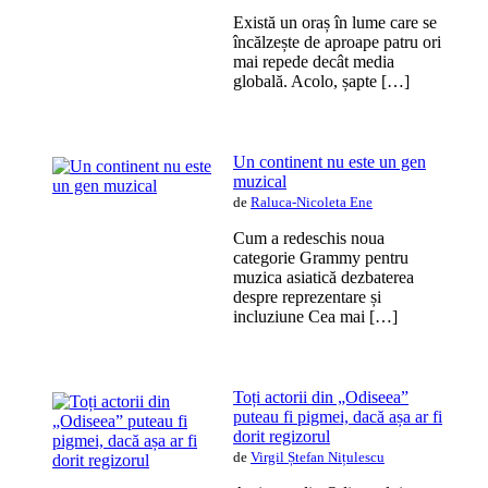
Există un oraș în lume care se
încălzește de aproape patru ori
mai repede decât media
globală. Acolo, șapte […]
Un continent nu este un gen
muzical
de
Raluca-Nicoleta Ene
Cum a redeschis noua
categorie Grammy pentru
muzica asiatică dezbaterea
despre reprezentare și
incluziune Cea mai […]
Toți actorii din „Odiseea”
puteau fi pigmei, dacă așa ar fi
dorit regizorul
de
Virgil Ștefan Nițulescu