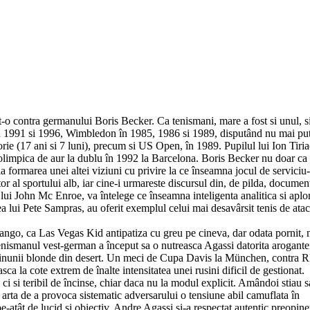
t-o contra germanului Boris Becker. Ca tenismani, mare a fost si unul, s
n în 1991 si 1996, Wimbledon în 1985, 1986 si 1989, disputând nu mai pu
orie (17 ani si 7 luni), precum si US Open, în 1989. Pupilul lui Ion Tiria
olimpica de aur la dublu în 1992 la Barcelona. Boris Becker nu doar ca
t la formarea unei altei viziuni cu privire la ce înseamna jocul de serviciu
tor al sportului alb, iar cine-i urmareste discursul din, de pilda, documen
i John Mc Enroe, va întelege ce înseamna inteligenta analitica si apl
ea lui Pete Sampras, au oferit exemplul celui mai desavârsit tenis de atac
rango, ca Las Vegas Kid antipatiza cu greu pe cineva, dar odata pornit,
enismanul vest-german a început sa o nutreasca Agassi datorita arogante
erei minunii blonde din desert. Un meci de Cupa Davis la München, contra
ca la cote extrem de înalte intensitatea unei rusini dificil de gestionat.
 ci si teribil de încinse, chiar daca nu la modul explicit. Amândoi stiau s
 arta de a provoca sistematic adversarului o tensiune abil camuflata în
pe-atât de lucid si obiectiv, Andre Agassi si-a respectat autentic preopine