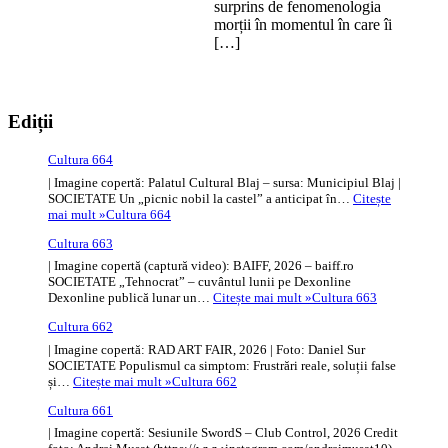
surprins de fenomenologia
morții în momentul în care îi
[…]
Ediții
Cultura 664
| Imagine copertă: Palatul Cultural Blaj – sursa: Municipiul Blaj |
SOCIETATE Un „picnic nobil la castel” a anticipat în…
Citește
mai mult »
Cultura 664
Cultura 663
| Imagine copertă (captură video): BAIFF, 2026 – baiff.ro
SOCIETATE „Tehnocrat” – cuvântul lunii pe Dexonline
Dexonline publică lunar un…
Citește mai mult »
Cultura 663
Cultura 662
| Imagine copertă: RAD ART FAIR, 2026 | Foto: Daniel Sur
SOCIETATE Populismul ca simptom: Frustrări reale, soluții false
și…
Citește mai mult »
Cultura 662
Cultura 661
| Imagine copertă: Sesiunile SwordS – Club Control, 2026 Credit