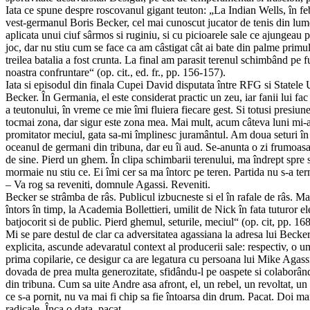
Iata ce spune despre roscovanul gigant teuton: „La Indian Wells, în fe
vest-germanul Boris Becker, cel mai cunoscut jucator de tenis din lum
aplicata unui ciuf sârmos si ruginiu, si cu picioarele sale ce ajungeau
joc, dar nu stiu cum se face ca am câstigat cât ai bate din palme primul
treilea batalia a fost crunta. La final am parasit terenul schimbând pe fu
noastra confruntare“ (op. cit., ed. fr., pp. 156-157).
Iata si episodul din finala Cupei David disputata între RFG si Statele 
Becker. În Germania, el este considerat practic un zeu, iar fanii lui f
a teutonului, în vreme ce mie îmi fluiera fiecare gest. Si totusi presiun
tocmai zona, dar sigur este zona mea. Mai mult, acum câteva luni mi-a
promitator meciul, gata sa-mi împlinesc juramântul. Am doua seturi în fa
oceanul de germani din tribuna, dar eu îi aud. Se-anunta o zi frumoasa
de sine. Pierd un ghem. În clipa schimbarii terenului, ma îndrept spre 
mormaie nu stiu ce. Ei îmi cer sa ma întorc pe teren. Partida nu s-a ter
– Va rog sa reveniti, domnule Agassi. Reveniti.
Becker se strâmba de râs. Publicul izbucneste si el în rafale de râs. Ma
întors în timp, la Academia Bollettieri, umilit de Nick în fata tuturor e
batjocorit si de public. Pierd ghemul, seturile, meciul“ (op. cit, pp. 16
Mi se pare destul de clar ca adversitatea agassiana la adresa lui Becke
explicita, ascunde adevaratul context al producerii sale: respectiv, o umi
prima copilarie, ce desigur ca are legatura cu persoana lui Mike Agassi
dovada de prea multa generozitate, sfidându-l pe oaspete si colaborând
din tribuna. Cum sa uite Andre asa afront, el, un rebel, un revoltat, u
ce s-a pornit, nu va mai fi chip sa fie întoarsa din drum. Pacat. Doi mar
radicale. Înca o data, pacat.