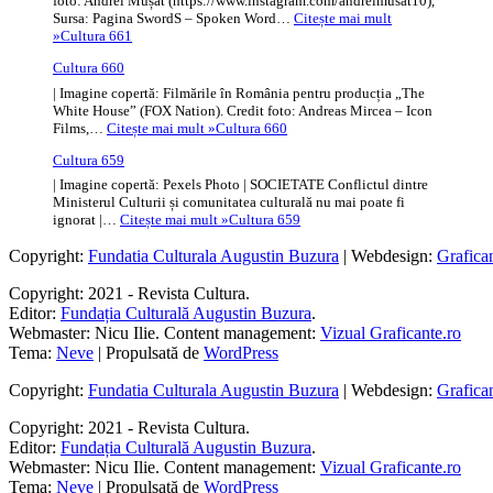
foto: Andrei Mușat (https://www.instagram.com/andreimusat10),
Sursa: Pagina SwordS – Spoken Word…
Citește mai mult
»
Cultura 661
Cultura 660
| Imagine copertă: Filmările în România pentru producția „The
White House” (FOX Nation). Credit foto: Andreas Mircea – Icon
Films,…
Citește mai mult »
Cultura 660
Cultura 659
| Imagine copertă: Pexels Photo | SOCIETATE Conflictul dintre
Ministerul Culturii și comunitatea culturală nu mai poate fi
ignorat |…
Citește mai mult »
Cultura 659
Copyright:
Fundatia Culturala Augustin Buzura
| Webdesign:
Grafica
Copyright: 2021 - Revista Cultura.
Editor:
Fundația Culturală Augustin Buzura
.
Webmaster: Nicu Ilie. Content management:
Vizual Graficante.ro
Tema:
Neve
| Propulsată de
WordPress
Copyright:
Fundatia Culturala Augustin Buzura
| Webdesign:
Grafica
Copyright: 2021 - Revista Cultura.
Editor:
Fundația Culturală Augustin Buzura
.
Webmaster: Nicu Ilie. Content management:
Vizual Graficante.ro
Tema:
Neve
| Propulsată de
WordPress