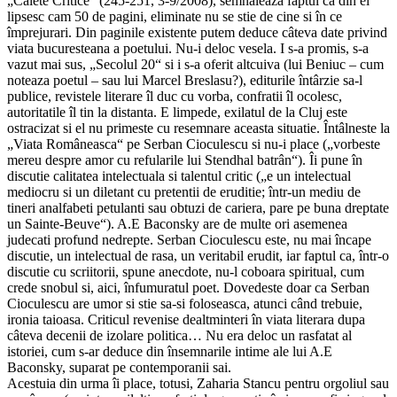
„Caiete Critice“ (245-251, 3-9/2008), semnaleaza faptul ca din el
lipsesc cam 50 de pagini, eliminate nu se stie de cine si în ce
împrejurari. Din paginile existente putem deduce câteva date privind
viata bucuresteana a poetului. Nu-i deloc vesela. I s-a promis, s-a
vazut mai sus, „Secolul 20“ si i s-a oferit altcuiva (lui Beniuc – cum
noteaza poetul – sau lui Marcel Breslasu?), editurile întârzie sa-l
publice, revistele literare îl duc cu vorba, confratii îl ocolesc,
autoritatile îl tin la distanta. E limpede, exilatul de la Cluj este
ostracizat si el nu primeste cu resemnare aceasta situatie. Întâlneste la
„Viata Româneasca“ pe Serban Cioculescu si nu-i place („vorbeste
mereu despre amor cu refularile lui Stendhal batrân“). Îi pune în
discutie calitatea intelectuala si talentul critic („e un intelectual
mediocru si un diletant cu pretentii de eruditie; într-un mediu de
tineri analfabeti petulanti sau obtuzi de cariera, pare pe buna dreptate
un Sainte-Beuve“). A.E Baconsky are de multe ori asemenea
judecati profund nedrepte. Serban Cioculescu este, nu mai încape
discutie, un intelectual de rasa, un veritabil erudit, iar faptul ca, într-o
discutie cu scriitorii, spune anecdote, nu-l coboara spiritual, cum
crede snobul si, aici, înfumuratul poet. Dovedeste doar ca Serban
Cioculescu are umor si stie sa-si foloseasca, atunci când trebuie,
ironia taioasa. Criticul revenise dealtminteri în viata literara dupa
câteva decenii de izolare politica… Nu era deloc un rasfatat al
istoriei, cum s-ar deduce din însemnarile intime ale lui A.E
Baconsky, suparat pe contemporanii sai.
Acestuia din urma îi place, totusi, Zaharia Stancu pentru orgoliul sau