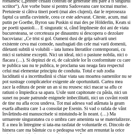
românesc („printre ceilalti confrati de generatie îmi pare a fi singurul
scriitor“). Are vorbe bune si pentru Sadoveanu care tocmai murise.
Pretuieste si câtiva tineri poeti (mai ales clujeni), dar le reproseaza
faptul ca umfla cuvintele, ceea ce este adevarat. Citeste, acum, mai
putin pe Goethe, Byron sau Puskin si mai des pe Hölderlin, Keats si
pe poetii spanioli… E singuratic si, când împlineste doi ani de viata
bucuresteana, se cerceteaza pe dinauntru si descopera o dezolare
bacoviana: „Ce trist si gol. Oameni dusi de grija salvarii unei
existente ceva mai comode, naufragiati din cele mai varii domenii,
diletanti subtili si volubili – iata lumea literatilor contemporani, cu
mici si rarisime exceptii. Nici un ideal, nici o pasiune nobila, nici o
flacara (…). Si depinzi de ei, de calculele lor în conformitate cu care
te publica sau nu te publica, te proclama sau neaga fara respectul
celui mai elementar principiu de conduita. Totul e sub zodia
luciditatii si a incertitudinii si chiar viata sau moartea oamenilor nu se
pot sustrage complicatelor exigente ale oportunitatii. Cartea mea
zace la editura de peste un an si nu reusesc nici macar sa aflu ce
ratiuni o împiedica sa apara. Usile sunt capitonate cu pâsla, nici un
sunet nu poate patrunde enigmele imbecilitatii, nici un cuvânt rostit
de tine nu afla ecou undeva. Tot mai adesea vad atârnata la geam
esarfa albastra care 1-a consolat pe Esenin. Si vad o rafala de vânt
învârtindu-mi manuscrisele si mistuindu-le în neant. (…) Ma
urmareste singuratatea cu o umbra care ameninta sa se materializeze.
E a mea în întregime si iata-ma rasfatat de voluntarile ei. Dincolo de
himera care ma bântuie cu o pedeapsa veche am renuntat la orice