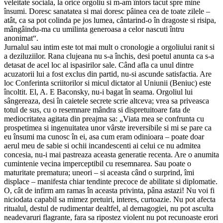
veleitate sociala, la orice orgoliu si m-am întors tacut spre mine
însumi. Doresc sanatatea si mai doresc pâinea cea de toate zilele –
atât, ca sa pot colinda pe jos lumea, cântarind-o în dragoste si risipa,
mângâindu-ma cu umilinta generoasa a celor nascuti întru
anonimat“.
Jurnalul sau intim este tot mai mult o cronologie a orgoliului ranit si
a deziluziilor. Rana clujeana nu s-a închis, desi poetul anunta ca s-a
detasat de acel loc al ispasirilor sale. Când afla ca unul dintre
acuzatorii lui a fost exclus din partid, nu-si ascunde satisfactia. Are
loc Conferinta scriitorilor si micul dictator al Uniunii (Beniuc) este
încoltit. El, A. E Baconsky, nu-i bagat în seama. Orgoliul lui
sângereaza, desi în caietele secrete scrie altceva; vrea sa priveasca
totul de sus, cu o resemnare mândra si dispretuitoare fata de
mediocritatea agitata din preajma sa: „Viata mea se confrunta cu
prospetimea si ingenuitatea unor vârste ireversibile si mi se pare ca
eu însumi ma cunosc în ei, asa cum eram odinioara – poate doar
aerul meu de sabie si ochii incandescenti ai celui ce nu admitea
concesia, nu-i mai pastreaza aceasta generatie recenta. Are o anumita
cumintenie vecina imperceptibil cu resemnarea. Sau poate o
maturitate prematura; uneori – si aceasta când o surprind, îmi
displace – manifesta chiar tendinte precoce de abilitate si diplomatie.
O, cât de infirm am ramas în aceasta privinta, pâna astazi! Nu voi fi
niciodata capabil sa mimez pretuiri, interes, curtoazie. Nu pot afecta
ritualul, destul de rudimentar dealtfel, al demagogiei, nu pot asculta
neadevaruri flagrante, fara sa ripostez violent nu pot recunoaste erori