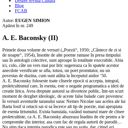
Despre revista Cultura
Blog
FCAB
Autor:
EUGEN SIMION
Apărut în nr. 249
A. E. Baconsky (II)
Primele doua volume de versuri („Poezii“, 1950; „Cântece de zi si
de noapte“, 1954), însotite de alte poeme ramase în presa timpului
sau în antologii colective, sunt aproape în totalitate execrabile. Abia
ici, colo, câte un vers mai pur liric sugereaza ca în spatele acestor
anecdote versificate se afla, totusi, un poet promitator, nu un
povestas de duzina, cum sunt atâtia la începutul anilor ’50.
A. E. Baconsky foloseste toate cliseele epocii si accepta, integral,
proletcultismul care, în esenta, este o negatie programatica a ideii de
creatie lirica. Avea dreptate autorul sa divorteze public, într-un scurt
moment de dezghet ideologic, de aceste false balade care povestesc
în versuri aventurile taranului sarac Nemes Nicolae sau acelea ale lui
Barta Iosif si ortacii sai si sa încerce alt tip de poezie, mai apropiata
de esenta lirismului. Exista banuiala, vazând numarul mare de clisee
proletcultiste, ca A. E. Baconsky abuzeaza înadins de ele pentru a le
compromite din interior, asa cum fac de regula autorii de parodii…
Nu stim daca intentia parodica este sau nu voita, dar, citind azi