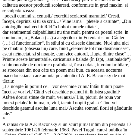
calitatea acestor productii scolaresti, conformiste în grad maxim, si
se culpabilizeaza:
„poezii cuminti si cenusii,/ exercitii scolaresti marunte!/ Cresti,
începi, deprinzi si tu sa scrii…/ Vine iarna – pletele-s carunte“; „Din
antologiile mai vechi/ Râd în hohot numele uitate“,
dar sentimentul culpabilitatii nu tine mult, pentru ca poetul scrie, în
continuare, o „Balada (…) a alegerilor din Ferentari si un Cântec
(…) al functionarilor“, în stilul si cu cliseele dinainte. Nu-i uita nici
pe chiaburi (obsesia lui) care, fiind „elemente tot mai dusmanoase“,
ascut neîncetat, zi si noapte, cum zice autorul, „lupta dintre clase“…
Printre aceste lamentabile, caricaturale balade (în fapt, „antibalade“)
schimonosite de o retorica prafuita si, înca o data, involuntar hilare,
se strecoara din nou câte un poem mai bun, ca aceasta nocturna
macedonskiana care anunta pe autenticul A. E. Baconsky de mai
târziu:
„La noapte în potirul ce-1 vor deschide crinii/ Întâii fluturi poate
încet se vor ivi,/ Când vei deschide geamul în linistea gradinii/
Atâtea doruri stinse de mult, vei auzi.// Lin, picurii de roua vor
umezi petale/ În inima, o, viul, tacutul noptii grai –/ Când vei
deschide geamul asculta luna mai,/ Asculta somnul florii si gândurile
tale.“
*
A ramas de la A.E Baconsky si un scurt jurnal intim din perioada 17
septembrie 1961-26 februarie 1963. Pavel Tugui, care-l publica în