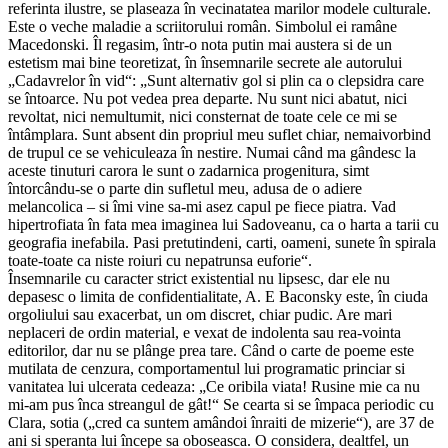
referinta ilustre, se plaseaza în vecinatatea marilor modele culturale.
Este o veche maladie a scriitorului român. Simbolul ei ramâne
Macedonski. Îl regasim, într-o nota putin mai austera si de un
estetism mai bine teoretizat, în însemnarile secrete ale autorului
„Cadavrelor în vid“: „Sunt alternativ gol si plin ca o clepsidra care
se întoarce. Nu pot vedea prea departe. Nu sunt nici abatut, nici
revoltat, nici nemultumit, nici consternat de toate cele ce mi se
întâmplara. Sunt absent din propriul meu suflet chiar, nemaivorbind
de trupul ce se vehiculeaza în nestire. Numai când ma gândesc la
aceste tinuturi carora le sunt o zadarnica progenitura, simt
întorcându-se o parte din sufletul meu, adusa de o adiere
melancolica – si îmi vine sa-mi asez capul pe fiece piatra. Vad
hipertrofiata în fata mea imaginea lui Sadoveanu, ca o harta a tarii cu
geografia inefabila. Pasi pretutindeni, carti, oameni, sunete în spirala
toate-toate ca niste roiuri cu nepatrunsa euforie“.
Însemnarile cu caracter strict existential nu lipsesc, dar ele nu
depasesc o limita de confidentialitate, A. E Baconsky este, în ciuda
orgoliului sau exacerbat, un om discret, chiar pudic. Are mari
neplaceri de ordin material, e vexat de indolenta sau rea-vointa
editorilor, dar nu se plânge prea tare. Când o carte de poeme este
mutilata de cenzura, comportamentul lui programatic princiar si
vanitatea lui ulcerata cedeaza: „Ce oribila viata! Rusine mie ca nu
mi-am pus înca streangul de gât!“ Se cearta si se împaca periodic cu
Clara, sotia („cred ca suntem amândoi înraiti de mizerie“), are 37 de
ani si speranta lui începe sa oboseasca. O considera, dealtfel, un