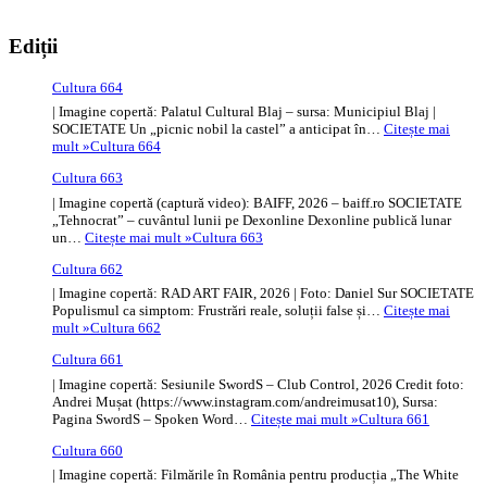
Ediții
Cultura 664
| Imagine copertă: Palatul Cultural Blaj – sursa: Municipiul Blaj |
SOCIETATE Un „picnic nobil la castel” a anticipat în…
Citește mai
mult »
Cultura 664
Cultura 663
| Imagine copertă (captură video): BAIFF, 2026 – baiff.ro SOCIETATE
„Tehnocrat” – cuvântul lunii pe Dexonline Dexonline publică lunar
un…
Citește mai mult »
Cultura 663
Cultura 662
| Imagine copertă: RAD ART FAIR, 2026 | Foto: Daniel Sur SOCIETATE
Populismul ca simptom: Frustrări reale, soluții false și…
Citește mai
mult »
Cultura 662
Cultura 661
| Imagine copertă: Sesiunile SwordS – Club Control, 2026 Credit foto:
Andrei Mușat (https://www.instagram.com/andreimusat10), Sursa:
Pagina SwordS – Spoken Word…
Citește mai mult »
Cultura 661
Cultura 660
| Imagine copertă: Filmările în România pentru producția „The White