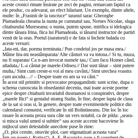
aceste cronici rimate însirate pe zeci de pagini, remarcam faptul ca
ele produc, cu adevarat, un efect hilariant. Un exemplu, dintre altele,
multe: în „Frasinii de la rascruce“ taranul sarac Gheorghe
Plamadeala cheama la nunta pe cumnatul sau, Nemes Nicolae, sluga
chiaburului Mureseanu; o nunta, putem spune, mirifica si idelogica
dintre tânara Irina, fiica lui Plamadeala, si tânarul instructor de partid
venit de la oras. Poetul (naratorul) e de fata si încheie balada cu
aceste versuri:
„Iata-mi, dar, poema terminata./ Pun condeiul jos pe masa mea./
Mâine lira-mi neastâmparata/ Alte cânturi va va intona.// Si tu, muza,
nu fi suparata/ Ca n-am invocat numele tau,/ Cum facu Homer când,
altadata,/ L-a cântat pe marele-Odiseu.// Dar sunt tânar – simt putere
multa,/ Simt cum creste-n voi al meu cuvânt,/ Simt urechea voastra
cum asculta…// – Despre toate eu am sa va cânt.“
În acest stil primitiv si provocator propagandistic sunt scrise, dupa o
schema cunoscuta în obsedantul deceniu, mai toate aceste poeme
epice despre chiaburii invariabil dusmanosi si conspirativi, despre
„marele Ilici“ si genialul strateg Stalin, în fine, despre lupta de clasa
de la sat si oras si, în genere, despre toate evenimentele politice din
calendarul comunist, verificate în stil Bolintineanu. Din loc în loc
rasare în aceasta proza sura câte un vers notabil, ca de pilda: „seara-
si misca valul umed si subtire“ sau aceste accente bacoviene în
mijlocul unei detestabile anecdote puse în rime:
„O, ploi cernite, otravite ploi, care stigmatizati aceasta vara“
Într-un poem („Rutina“), A. E. Baconsky pare a fi constient de