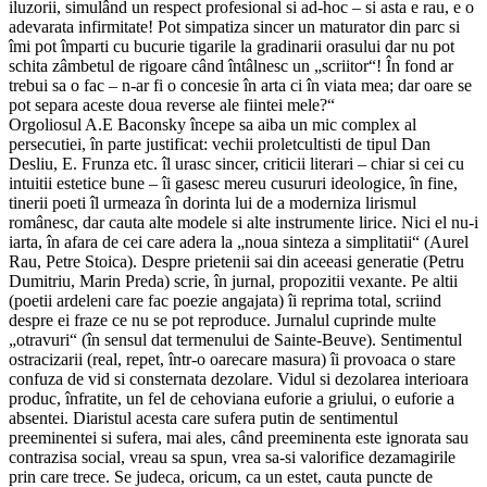
iluzorii, simulând un respect profesional si ad-hoc – si asta e rau, e o
adevarata infirmitate! Pot simpatiza sincer un maturator din parc si
îmi pot împarti cu bucurie tigarile la gradinarii orasului dar nu pot
schita zâmbetul de rigoare când întâlnesc un „scriitor“! În fond ar
trebui sa o fac – n-ar fi o concesie în arta ci în viata mea; dar oare se
pot separa aceste doua reverse ale fiintei mele?“
Orgoliosul A.E Baconsky începe sa aiba un mic complex al
persecutiei, în parte justificat: vechii proletcultisti de tipul Dan
Desliu, E. Frunza etc. îl urasc sincer, criticii literari – chiar si cei cu
intuitii estetice bune – îi gasesc mereu cusururi ideologice, în fine,
tinerii poeti îl urmeaza în dorinta lui de a moderniza lirismul
românesc, dar cauta alte modele si alte instrumente lirice. Nici el nu-i
iarta, în afara de cei care adera la „noua sinteza a simplitatii“ (Aurel
Rau, Petre Stoica). Despre prietenii sai din aceeasi generatie (Petru
Dumitriu, Marin Preda) scrie, în jurnal, propozitii vexante. Pe altii
(poetii ardeleni care fac poezie angajata) îi reprima total, scriind
despre ei fraze ce nu se pot reproduce. Jurnalul cuprinde multe
„otravuri“ (în sensul dat termenului de Sainte-Beuve). Sentimentul
ostracizarii (real, repet, într-o oarecare masura) îi provoaca o stare
confuza de vid si consternata dezolare. Vidul si dezolarea interioara
produc, înfratite, un fel de cehoviana euforie a griului, o euforie a
absentei. Diaristul acesta care sufera putin de sentimentul
preeminentei si sufera, mai ales, când preeminenta este ignorata sau
contrazisa social, vreau sa spun, vrea sa-si valorifice dezamagirile
prin care trece. Se judeca, oricum, ca un estet, cauta puncte de