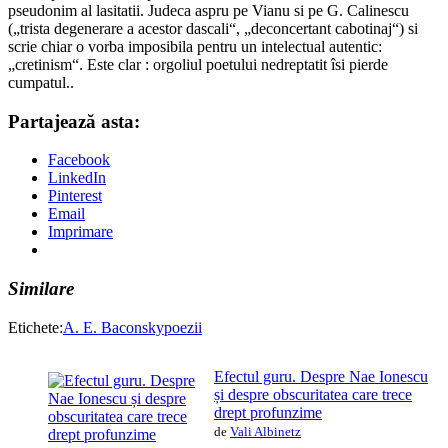
pseudonim al lasitatii. Judeca aspru pe Vianu si pe G. Calinescu
(„trista degenerare a acestor dascali“, „deconcertant cabotinaj“) si
scrie chiar o vorba imposibila pentru un intelectual autentic:
„cretinism“. Este clar : orgoliul poetului nedreptatit îsi pierde
cumpatul..
Partajează asta:
Facebook
LinkedIn
Pinterest
Email
Imprimare
Similare
Etichete:
A. E. Baconsky
poezii
Efectul guru. Despre Nae Ionescu
și despre obscuritatea care trece
drept profunzime
de
Vali Albinetz