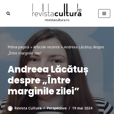
Sari
la
revistacultura.ro
conținut
Prima pagină
»
Articole recente
»
Andreea Lăcătuș despre
„Între marginile zilei”
Andreea Lăcătuș
despre „Între
marginile zilei”
Revista Cultura
Perspective
19 mai 2024