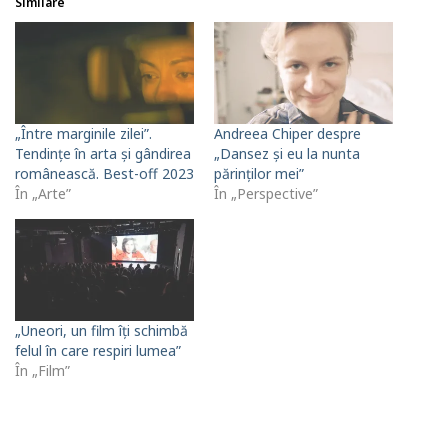
Similare
„Între marginile zilei”.
Andreea Chiper despre
Tendințe în arta și gândirea
„Dansez și eu la nunta
românească. Best-off 2023
părinților mei”
În „Arte”
În „Perspective”
„Uneori, un film îți schimbă
felul în care respiri lumea”
În „Film”