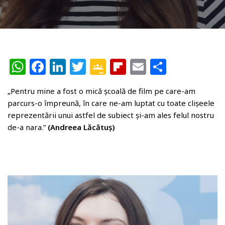
W
F
Li
T
G
Fl
E
P
h
a
n
w
o
ip
m
ar
„Pentru mine a fost o mică școală de film pe care-am
at
c
k
itt
o
b
ai
ta
parcurs-o împreună, în care ne-am luptat cu toate clișeele
s
e
e
e
gl
o
l
je
reprezentării unui astfel de subiect și-am ales felul nostru
A
b
dI
r
e
ar
az
de-a nara.”
(Andreea Lăcătuș)
p
o
n
Cl
d
ă
p
o
a
k
ss
r
o