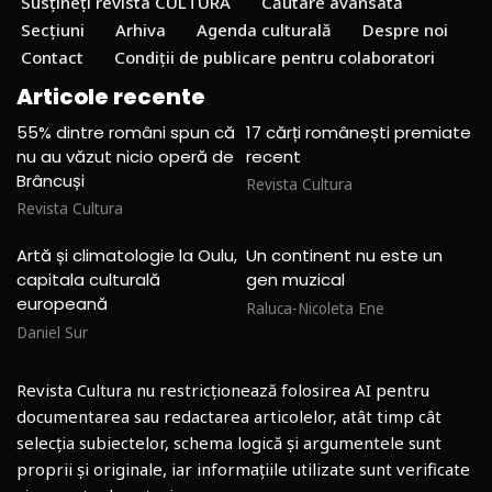
Susțineți revista CULTURA
Căutare avansată
Secțiuni
Arhiva
Agenda culturală
Despre noi
Contact
Condiții de publicare pentru colaboratori
Articole recente
55% dintre români spun că
17 cărți românești premiate
nu au văzut nicio operă de
recent
Brâncuși
Revista Cultura
Revista Cultura
Artă și climatologie la Oulu,
Un continent nu este un
capitala culturală
gen muzical
europeană
Raluca-Nicoleta Ene
Daniel Sur
Revista Cultura nu restricționează folosirea AI pentru
documentarea sau redactarea articolelor, atât timp cât
selecția subiectelor, schema logică și argumentele sunt
proprii și originale, iar informațiile utilizate sunt verificate