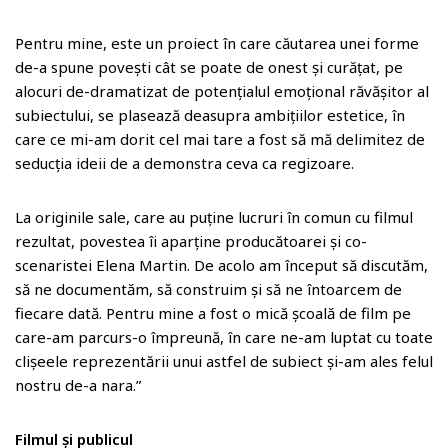
Pentru mine, este un proiect în care căutarea unei forme
de-a spune povești cât se poate de onest și curățat, pe
alocuri de-dramatizat de potențialul emoțional răvășitor al
subiectului, se plasează deasupra ambițiilor estetice, în
care ce mi-am dorit cel mai tare a fost să mă delimitez de
seducția ideii de a demonstra ceva ca regizoare.
La originile sale, care au puține lucruri în comun cu filmul
rezultat, povestea îi aparține producătoarei și co-
scenaristei Elena Martin. De acolo am început să discutăm,
să ne documentăm, să construim și să ne întoarcem de
fiecare dată. Pentru mine a fost o mică școală de film pe
care-am parcurs-o împreună, în care ne-am luptat cu toate
clișeele reprezentării unui astfel de subiect și-am ales felul
nostru de-a nara.”
Filmul și publicul