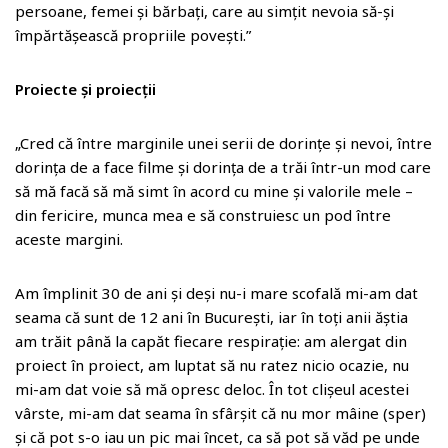
persoane, femei și bărbați, care au simțit nevoia să-și
împărtășească propriile povești.”
Proiecte și proiecții
„Cred că între marginile unei serii de dorințe și nevoi, între
dorința de a face filme și dorința de a trăi într-un mod care
să mă facă să mă simt în acord cu mine și valorile mele –
din fericire, munca mea e să construiesc un pod între
aceste margini.
Am împlinit 30 de ani și deși nu-i mare scofală mi-am dat
seama că sunt de 12 ani în București, iar în toți anii ăștia
am trăit până la capăt fiecare respirație: am alergat din
proiect în proiect, am luptat să nu ratez nicio ocazie, nu
mi-am dat voie să mă opresc deloc. În tot clișeul acestei
vârste, mi-am dat seama în sfârșit că nu mor mâine (sper)
și că pot s-o iau un pic mai încet, ca să pot să văd pe unde