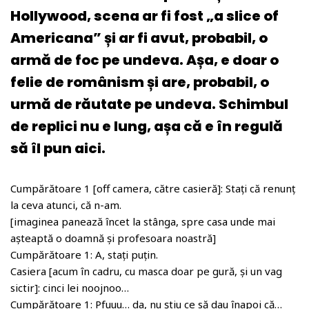
Hollywood, scena ar fi fost „a slice of
Americana” și ar fi avut, probabil, o
armă de foc pe undeva. Așa, e doar o
felie de românism și are, probabil, o
urmă de răutate pe undeva. Schimbul
de replici nu e lung, așa că e în regulă
să îl pun aici.
Cumpărătoare 1 [off camera, către casieră]: Stați că renunț
la ceva atunci, că n-am.
[imaginea panează încet la stânga, spre casa unde mai
așteaptă o doamnă și profesoara noastră]
Cumpărătoare 1: A, stați puțin.
Casiera [acum în cadru, cu masca doar pe gură, și un vag
sictir]: cinci lei noojnoo…
Cumpărătoare 1: Pfuuu… da, nu știu ce să dau înapoi că…