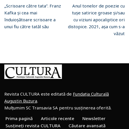
„Scrisoare către tata”. Franz
Anul tonelor de poezie cu
Kafka și cea mai
tușe satirice groase și/sau
înduioșătoare scrisoare a
cu viziuni apocaliptice ori
unui fiu către tatăl său
distopice. 2021, așa cum s-a
văzut
Revista CULTURA este editată de
Fundația Culturală
Augustin Buzura
.
Mulțumim SC Transavia SA pentru susținerea oferită.
Prima pagină
Articole recente
Newsletter
Susțineți revista CULTURA
Căutare avansată