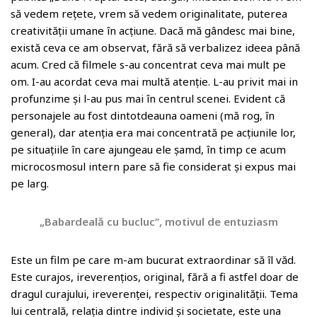
să vedem rețete, vrem să vedem originalitate, puterea
creativității umane în acțiune. Dacă mă gândesc mai bine,
există ceva ce am observat, fără să verbalizez ideea până
acum. Cred că filmele s-au concentrat ceva mai mult pe
om. I-au acordat ceva mai multă atenție. L-au privit mai in
profunzime și l-au pus mai în centrul scenei. Evident că
personajele au fost dintotdeauna oameni (mă rog, în
general), dar atenția era mai concentrată pe acțiunile lor,
pe situațiile în care ajungeau ele șamd, în timp ce acum
microcosmosul intern pare să fie considerat și expus mai
pe larg.
„Babardeală cu bucluc”, motivul de entuziasm
Este un film pe care m-am bucurat extraordinar să îl văd.
Este curajos, ireverențios, original, fără a fi astfel doar de
dragul curajului, ireverenței, respectiv originalității. Tema
lui centrală, relația dintre individ și societate, este una