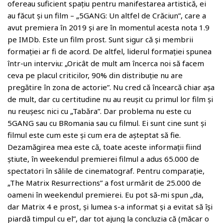
ofereau suficient spațiu pentru manifestarea artistică, ei
au făcut și un film – „5GANG: Un altfel de Crăciun”, care a
avut premiera în 2019 și are în momentul acesta nota 1.9
pe IMDb. Este un film prost. Sunt sigur că și membrii
formației ar fi de acord. De altfel, liderul formației spunea
într-un interviu: „Oricât de mult am încerca noi să facem
ceva pe placul criticilor, 90% din distribuție nu are
pregătire în zona de actorie”. Nu cred că încearcă chiar așa
de mult, dar cu certitudine nu au reușit cu primul lor film și
nu reușesc nici cu „Tabăra”. Dar problema nu este cu
5GANG sau cu BRomania sau cu filmul. Ei sunt cine sunt și
filmul este cum este și cum era de așteptat să fie.
Dezamăgirea mea este că, toate aceste informații fiind
știute, în weekendul premierei filmul a adus 65.000 de
spectatori în sălile de cinematograf. Pentru comparație,
„The Matrix Resurrections” a fost urmărit de 25.000 de
oameni în weekendul premierei. Eu pot să-mi spun „da,
dar Matrix 4 e prost, și lumea s-a informat și a evitat să își
piardă timpul cu el”, dar tot ajung la concluzia că (măcar o