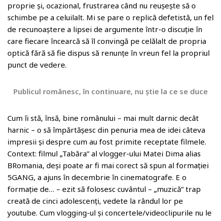
proprie și, ocazional, frustrarea când nu reușește să o
schimbe pe a celuilalt. Mi se pare o replică defetistă, un fel
de recunoaștere a lipsei de argumente într-o discuție în
care fiecare încearcă să îl convingă pe celălalt de propria
optică fără să fie dispus să renunțe în vreun fel la propriul
punct de vedere.
Publicul românesc, în continuare, nu știe la ce se duce
Cum îi stă, însă, bine românului – mai mult darnic decât
harnic – o să împărtășesc din penuria mea de idei câteva
impresii și despre cum au fost primite receptate filmele.
Context: filmul „Tabăra” al vlogger-ului Matei Dima alias
BRomania, deși poate ar fi mai corect să spun al formației
5GANG, a ajuns în decembrie în cinematografe. E o
formație de… – ezit să folosesc cuvântul – „muzică” trap
creată de cinci adolescenți, vedete la rândul lor pe
youtube. Cum vlogging-ul și concertele/videoclipurile nu le