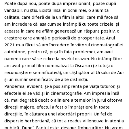
Poate după nou, poate după impresionant, poate după
vandabil, nu știu. Există însă, în ochii mei, o anumită
calitate, care diferă de la un film la altul, care mă face să
am încredere că, așa cum se întâmplă cu toate crizele, și
aceasta în care ne aflăm generează un răspuns pozitiv, o
creștere care anunță o perioadă de prosperitate. Anul
2021 m-a făcut să am încredere în viitorul cinematografiei
autohtone, pentru că, puși în fața problemei, am avut
oamenii care să se ridice la nivelul ocaziei. Nu întâmplător
am avut primul film nominalizat la Oscaruri (e totuși o
recunoaștere semnificativă), un câștigător al Ursului de Aur
și un număr semnificativ de alte distincții.
Pandemia, evident, și-a pus amprenta pe viața tuturor, și
efectele ei se văd și în cinematografie. Am impresia însă
că, mai degrabă decât o aliniere a temelor în jurul câtorva
direcții majore, efectul a fost o împrăștiere în toate
direcțiile, în căutarea unei abordări proprii. Un fel de
dispersie herbertiană, că tot a readus Villeneuve în atenția
publică „Dune”. Faptul este, desigur, îmbucurător. Nu vrem