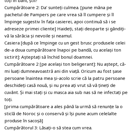
toți în bani, știi?
Cumpărătoare 2: Da’ sunteți culmea. [pune mâna pe
pachetul de Pampers pe care vrea să îl cumpere și îl
împinge sugestiv în fața casierei, apoi continuă să i se
adreseze primei cliente] Haideți, stați deoparte și gândiți-
vă la sărăcia și nevoile și neamul.
Casiera [după ce împinge cu un gest brusc produsele celei
de-a doua cumpărătoare înapoi pe bandă, cu același ton
sictirit]: Așteptați să închid bonul doamnei.
Cumpărătoare 2 [pe același ton beligerant]: Nu aștept, că-
mi luați dumneavoastră ani din viață. Oricum au fost șase
persoane înaintea mea și-acolo scrie că la patru persoane
deschideți casă nouă, și nu prea ați vrut să vă țineți de
cuvânt. Și mai stați și cu masca aia sub nas să ne infectați pe
toți.
[prima cumpărătoare a ales până la urmă să renunțe la o
sticlă de Noroc și o conservă și își pune acum celelalte
produse în sacoșă]
Cumpărătorul 3: Lăsați-o să stea cum vrea.