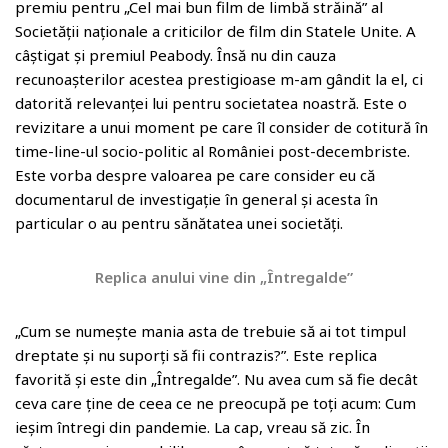
premiu pentru „Cel mai bun film de limbă străină” al
Societății naționale a criticilor de film din Statele Unite. A
câștigat și premiul Peabody. Însă nu din cauza
recunoașterilor acestea prestigioase m-am gândit la el, ci
datorită relevanței lui pentru societatea noastră. Este o
revizitare a unui moment pe care îl consider de cotitură în
time-line-ul socio-politic al României post-decembriste.
Este vorba despre valoarea pe care consider eu că
documentarul de investigație în general și acesta în
particular o au pentru sănătatea unei societăți.
Replica anului vine din „Întregalde”
„Cum se numește mania asta de trebuie să ai tot timpul
dreptate și nu suporți să fii contrazis?”. Este replica
favorită și este din „Întregalde”. Nu avea cum să fie decât
ceva care ține de ceea ce ne preocupă pe toți acum: Cum
ieșim întregi din pandemie. La cap, vreau să zic. În