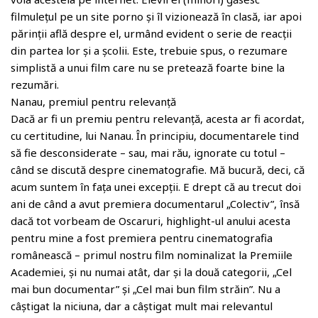
filmulețul pe un site porno și îl vizionează în clasă, iar apoi
părinții află despre el, urmând evident o serie de reacții
din partea lor și a școlii. Este, trebuie spus, o rezumare
simplistă a unui film care nu se pretează foarte bine la
rezumări.
Nanau, premiul pentru relevanță
Dacă ar fi un premiu pentru relevanță, acesta ar fi acordat,
cu certitudine, lui Nanau. În principiu, documentarele tind
să fie desconsiderate – sau, mai rău, ignorate cu totul –
când se discută despre cinematografie. Mă bucură, deci, că
acum suntem în fața unei excepții. E drept că au trecut doi
ani de când a avut premiera documentarul „Colectiv”, însă
dacă tot vorbeam de Oscaruri, highlight-ul anului acesta
pentru mine a fost premiera pentru cinematografia
românească – primul nostru film nominalizat la Premiile
Academiei, și nu numai atât, dar și la două categorii, „Cel
mai bun documentar” și „Cel mai bun film străin”. Nu a
câștigat la niciuna, dar a câștigat mult mai relevantul