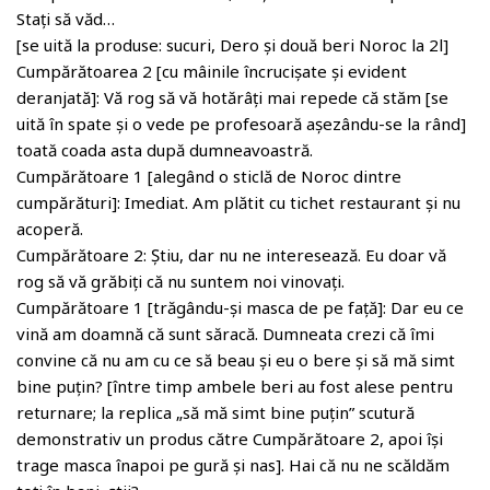
Stați să văd…
[se uită la produse: sucuri, Dero și două beri Noroc la 2l]
Cumpărătoarea 2 [cu mâinile încrucișate și evident
deranjată]: Vă rog să vă hotărâți mai repede că stăm [se
uită în spate și o vede pe profesoară așezându-se la rând]
toată coada asta după dumneavoastră.
Cumpărătoare 1 [alegând o sticlă de Noroc dintre
cumpărături]: Imediat. Am plătit cu tichet restaurant și nu
acoperă.
Cumpărătoare 2: Știu, dar nu ne interesează. Eu doar vă
rog să vă grăbiți că nu suntem noi vinovați.
Cumpărătoare 1 [trăgându-și masca de pe față]: Dar eu ce
vină am doamnă că sunt săracă. Dumneata crezi că îmi
convine că nu am cu ce să beau și eu o bere și să mă simt
bine puțin? [între timp ambele beri au fost alese pentru
returnare; la replica „să mă simt bine puțin” scutură
demonstrativ un produs către Cumpărătoare 2, apoi își
trage masca înapoi pe gură și nas]. Hai că nu ne scăldăm