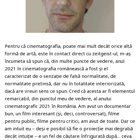
o
o
m
Pentru că cinematografia, poate mai mult decât orice altă
formă de artă, este în contact direct cu zeitgeist-ul, m-aș
încumeta să spun că, din multe puncte de vedere, anul
2021 în cinematografia românească a fost și el
caracterizat de o senzație de falsă normalitate, de
normalitate pretinsă, dar nu în totalitate interiorizată,
dacă are vreun sens ce spun. Cred că acesta ar fi elementul
remarcabil, din punctul meu de vedere, al anului
cinematografic 2021 în România. Am avut un documentar
bun, un film interesant (și, deci, controversat), filme
pentru public, filme pentru critici, am avut de toate. Dar ce
am intuit eu – deși e posibil să fie o proiecție mai degrabă
decât intuiție – e un fel de căutare înfrigurată după… ceva.