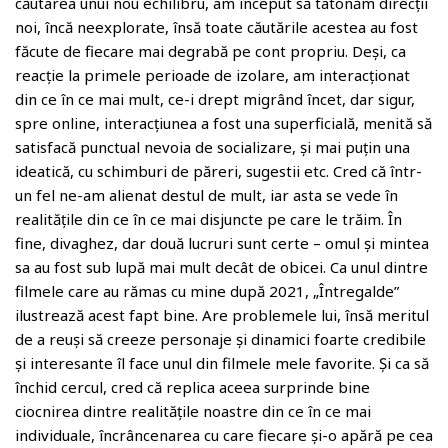
căutarea unui nou echilibru, am început să tatonăm direcții
noi, încă neexplorate, însă toate căutările acestea au fost
făcute de fiecare mai degrabă pe cont propriu. Deși, ca
reacție la primele perioade de izolare, am interacționat
din ce în ce mai mult, ce-i drept migrând încet, dar sigur,
spre online, interacțiunea a fost una superficială, menită să
satisfacă punctual nevoia de socializare, și mai puțin una
ideatică, cu schimburi de păreri, sugestii etc. Cred că într-
un fel ne-am alienat destul de mult, iar asta se vede în
realitățile din ce în ce mai disjuncte pe care le trăim. În
fine, divaghez, dar două lucruri sunt certe – omul și mintea
sa au fost sub lupă mai mult decât de obicei. Ca unul dintre
filmele care au rămas cu mine după 2021, „Întregalde”
ilustrează acest fapt bine. Are problemele lui, însă meritul
de a reuși să creeze personaje și dinamici foarte credibile
și interesante îl face unul din filmele mele favorite. Și ca să
închid cercul, cred că replica aceea surprinde bine
ciocnirea dintre realitățile noastre din ce în ce mai
individuale, încrâncenarea cu care fiecare și-o apără pe cea