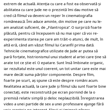
extrem de actuală. Atenția cu care a fost ea observată și
abilitatea cu care Jude ne-o prezintă îmi dau motive să
cred că filmul va deveni un reper în cinematografia
românească. Îmi aduce aminte, din motive pe care nu le-
am analizat suficient, de „Filantropica”. O surpriză foarte
plăcută, pentru că începusem să nu mai sper că voi re-
experimenta starea pe care am trăit-o atunci, de mult, în
altă eră, când am văzut filmul lui Caranfil prima dată.
Tehnicile cinematografice utilizate de Jude ar putea să
pară forțate, histrionismul unui student al artei care ține să
arate tot ce știe el. O epatare. Sunt însă îmbinate organic,
iar rezultatul este unul coerent, un tot unitar care este mai
mare decât suma părților componente. Despre film,
foarte pe scurt, aș spune că este despre români acum.
Realitatea actuală, la care Jude și filmul său sunt foarte bine
conectați, este reconstruită pe ecran pornind de la o
premisă relativ simplă și deloc neplauzibilă. Înregistrarea
video a unei partide de sex a unei profesoare ajunge fără
voia acesteia pe internet. Elevii ei (minori) găsesc