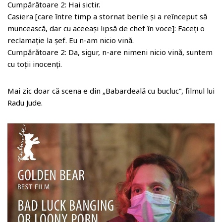
Cumpărătoare 2: Hai sictir.
Casiera [care între timp a stornat berile și a reînceput să
muncească, dar cu aceeași lipsă de chef în voce]: Faceți o
reclamație la șef. Eu n-am nicio vină.
Cumpărătoare 2: Da, sigur, n-are nimeni nicio vină, suntem
cu toții inocenți.
Mai zic doar că scena e din „Babardeală cu bucluc”, filmul lui
Radu Jude.